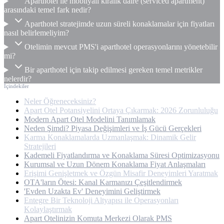
Aparthotel ile mobilyalı kiralık daire (serviced apartment)
arasındaki temel fark nedir?
Aparthotel stratejimde uzun süreli konaklamalar için fiyatları
nasıl belirlemeliyim?
Otelimin mevcut PMS'i aparthotel operasyonlarını yönetebilir
mi?
Bir aparthotel için takip edilmesi gereken temel metrikler
nelerdir?
İçindekiler
Neler Öğreneceksiniz?
Apart Otel Potansiyelini Ortaya Çıkarmak: 2026 Zorunluluğu
Modern Apart Otel Modelini Tanımlamak
Neden Şimdi? Piyasa Değişimleri ve İş Gücü Gerçekleri
Karma Konaklamalarda Uzmanlaşmak: Dinamik Gelir
Stratejileri
Kademeli Fiyatlandırma ve Konaklama Süresi Optimizasyonu
Kurumsal ve Uzun Dönem Konaklama Fiyat Anlaşmaları
Erişimi Genişletmek ve Özgün Misafir Deneyimleri Yaratmak
OTA'ların Ötesi: Kanal Karmanızı Çeşitlendirmek
'Evden Uzakta Ev' Deneyimini Geliştirmek
Entegre Bir Teknoloji Altyapısı ile Operasyonları
Kolaylaştırmak
Apart Otelinizin Komuta Merkezi Olarak PMS