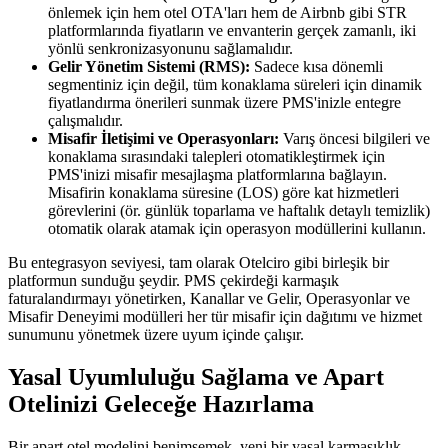
önlemek için hem otel OTA'ları hem de Airbnb gibi STR
platformlarında fiyatların ve envanterin gerçek zamanlı, iki
yönlü senkronizasyonunu sağlamalıdır.
Gelir Yönetim Sistemi (RMS):
Sadece kısa dönemli
segmentiniz için değil, tüm konaklama süreleri için dinamik
fiyatlandırma önerileri sunmak üzere PMS'inizle entegre
çalışmalıdır.
Misafir İletişimi ve Operasyonları:
Varış öncesi bilgileri ve
konaklama sırasındaki talepleri otomatikleştirmek için
PMS'inizi misafir mesajlaşma platformlarına bağlayın.
Misafirin konaklama süresine (LOS) göre kat hizmetleri
görevlerini (ör. günlük toparlama ve haftalık detaylı temizlik)
otomatik olarak atamak için operasyon modüllerini kullanın.
Bu entegrasyon seviyesi, tam olarak Otelciro gibi birleşik bir
platformun sunduğu şeydir. PMS çekirdeği karmaşık
faturalandırmayı yönetirken, Kanallar ve Gelir, Operasyonlar ve
Misafir Deneyimi modülleri her tür misafir için dağıtımı ve hizmet
sunumunu yönetmek üzere uyum içinde çalışır.
Yasal Uyumluluğu Sağlama ve Apart
Otelinizi Geleceğe Hazırlama
Bir apart otel modelini benimsemek, yeni bir yasal karmaşıklık