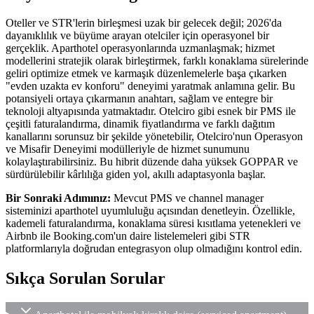
Oteller ve STR'lerin birleşmesi uzak bir gelecek değil; 2026'da
dayanıklılık ve büyüme arayan otelciler için operasyonel bir
gerçeklik. Aparthotel operasyonlarında uzmanlaşmak; hizmet
modellerini stratejik olarak birleştirmek, farklı konaklama sürelerinde
geliri optimize etmek ve karmaşık düzenlemelerle başa çıkarken
"evden uzakta ev konforu" deneyimi yaratmak anlamına gelir. Bu
potansiyeli ortaya çıkarmanın anahtarı, sağlam ve entegre bir
teknoloji altyapısında yatmaktadır. Otelciro gibi esnek bir PMS ile
çeşitli faturalandırma, dinamik fiyatlandırma ve farklı dağıtım
kanallarını sorunsuz bir şekilde yönetebilir, Otelciro'nun Operasyon
ve Misafir Deneyimi modülleriyle de hizmet sunumunu
kolaylaştırabilirsiniz. Bu hibrit düzende daha yüksek GOPPAR ve
sürdürülebilir kârlılığa giden yol, akıllı adaptasyonla başlar.
Bir Sonraki Adımınız:
Mevcut PMS ve channel manager
sisteminizi aparthotel uyumluluğu açısından denetleyin. Özellikle,
kademeli faturalandırma, konaklama süresi kısıtlama yetenekleri ve
Airbnb ile Booking.com'un daire listelemeleri gibi STR
platformlarıyla doğrudan entegrasyon olup olmadığını kontrol edin.
Sıkça Sorulan Sorular