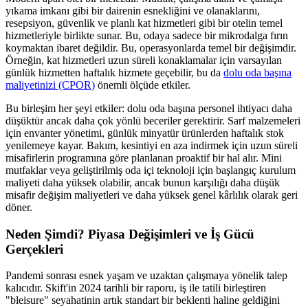
yıkama imkanı gibi bir dairenin esnekliğini ve olanaklarını,
resepsiyon, güvenlik ve planlı kat hizmetleri gibi bir otelin temel
hizmetleriyle birlikte sunar. Bu, odaya sadece bir mikrodalga fırın
koymaktan ibaret değildir. Bu, operasyonlarda temel bir değişimdir.
Örneğin, kat hizmetleri uzun süreli konaklamalar için varsayılan
günlük hizmetten haftalık hizmete geçebilir, bu da
dolu oda başına
maliyetinizi (CPOR)
önemli ölçüde etkiler.
Bu birleşim her şeyi etkiler: dolu oda başına personel ihtiyacı daha
düşüktür ancak daha çok yönlü beceriler gerektirir. Sarf malzemeleri
için envanter yönetimi, günlük minyatür ürünlerden haftalık stok
yenilemeye kayar. Bakım, kesintiyi en aza indirmek için uzun süreli
misafirlerin programına göre planlanan proaktif bir hal alır. Mini
mutfaklar veya geliştirilmiş oda içi teknoloji için başlangıç kurulum
maliyeti daha yüksek olabilir, ancak bunun karşılığı daha düşük
misafir değişim maliyetleri ve daha yüksek genel kârlılık olarak geri
döner.
Neden Şimdi? Piyasa Değişimleri ve İş Gücü
Gerçekleri
Pandemi sonrası esnek yaşam ve uzaktan çalışmaya yönelik talep
kalıcıdır. Skift'in 2024 tarihli bir raporu, iş ile tatili birleştiren
"bleisure" seyahatinin artık standart bir beklenti haline geldiğini