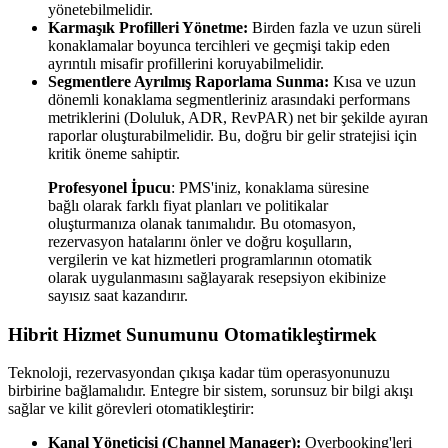
yönetebilmelidir.
Karmaşık Profilleri Yönetme:
Birden fazla ve uzun süreli
konaklamalar boyunca tercihleri ve geçmişi takip eden
ayrıntılı misafir profillerini koruyabilmelidir.
Segmentlere Ayrılmış Raporlama Sunma:
Kısa ve uzun
dönemli konaklama segmentleriniz arasındaki performans
metriklerini (Doluluk, ADR, RevPAR) net bir şekilde ayıran
raporlar oluşturabilmelidir. Bu, doğru bir gelir stratejisi için
kritik öneme sahiptir.
Profesyonel İpucu
: PMS'iniz, konaklama süresine
bağlı olarak farklı fiyat planları ve politikalar
oluşturmanıza olanak tanımalıdır. Bu otomasyon,
rezervasyon hatalarını önler ve doğru koşulların,
vergilerin ve kat hizmetleri programlarının otomatik
olarak uygulanmasını sağlayarak resepsiyon ekibinize
sayısız saat kazandırır.
Hibrit Hizmet Sunumunu Otomatikleştirmek
Teknoloji, rezervasyondan çıkışa kadar tüm operasyonunuzu
birbirine bağlamalıdır. Entegre bir sistem, sorunsuz bir bilgi akışı
sağlar ve kilit görevleri otomatikleştirir:
Kanal Yöneticisi (Channel Manager):
Overbooking'leri