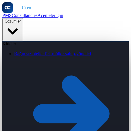
Otel
Ciro
PMS
Consultancies
Acenteler için
Çözümler
Kitleler
Bağımsız oteller
Tek mülk · sahip-yönetici