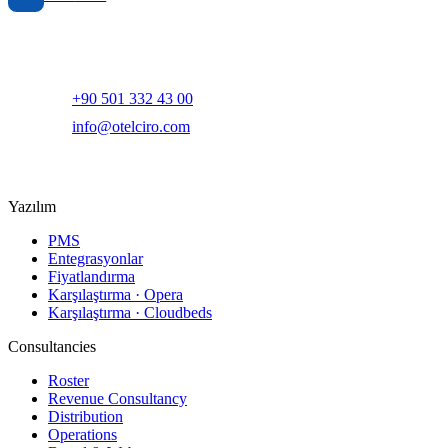
Yapay zeka destekli otel gelir yönetimi ve dijital pazarlama
platformu.
+90 501 332 43 00
info@otelciro.com
Topkapı Mah., Turgut Özal Millet Cd. No:148,
34093 Fatih/İstanbul
Yazılım
PMS
Entegrasyonlar
Fiyatlandırma
Karşılaştırma · Opera
Karşılaştırma · Cloudbeds
Consultancies
Roster
Revenue Consultancy
Distribution
Operations