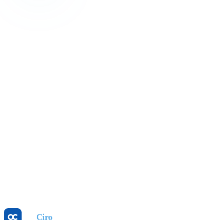
Revenue Management
Kâr Odaklı: 2026 Otel Gelir Yönetimi Rehberi
16 Tem 2026
Revenue Management
Fiyat Eşitsizliğini Durdurun: Parite Yönetimi
Kazandırır
25 May 2026
Revenue Management
Dinamik Fiyatlandırma: GOPPAR'ı Artırın, Manuel
İşi Az
25 May 2026
Otel
Ciro