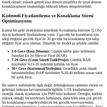
esnek olmalı; yüksek getirili kısa dönem misafirler ile uzun dönem
konaklayanların oluşturduğu istikrarlı tabanı dengelemelidir.
Kademeli Fiyatlandırma ve Konaklama Süresi
Optimizasyonu
Karma bir gelir stratejisinin temelinde Konaklama Süresine (LOS)
dayalı kademeli fiyatlandırma yatar. 2 gecelik bir konaklama için
talep ettiğiniz gecelik fiyat ile 30 gecelik bir konaklama için talep
ettiğiniz fiyat aynı olamaz. Dinamik bir model şu şekilde olabilir:
1-6 Gece (Kısa Dönem):
Günlük talebe göre belirlenen
Standart En İyi Mevcut Fiyat (BAR).
7-29 Gece (Uzun Süreli Tatil/Proje):
Günlük BAR
üzerinden %15-20 indirimli haftalık bir fiyat.
30+ Gece (Kurumsal/Yerleşim):
Genellikle aylık olarak
faturalandırılan, BAR üzerinden %30-40 indirim sunan sabit
bir aylık fiyat.
Bu sadece indirimlerle ilgili değil; doluluğunuzu optimize etmek ve
gelirinizi istikrara kavuşturmakla ilgilidir. LOS kısıtlamalarını
stratejik olarak ayarlamak için PMS'inizi kullanın. Örneğin, talebin
yüksek olduğu bir konferans haftasında, daha kârlı olan çok geceli
bir konaklamayı engelleyebilecek tek gecelik rezervasyonları
önlemek için minimum 3 gece konaklama şartı koyabilirsiniz. Tersi