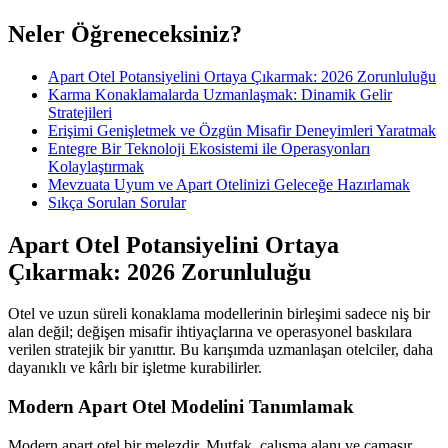
Neler Öğreneceksiniz?
Apart Otel Potansiyelini Ortaya Çıkarmak: 2026 Zorunluluğu
Karma Konaklamalarda Uzmanlaşmak: Dinamik Gelir
Stratejileri
Erişimi Genişletmek ve Özgün Misafir Deneyimleri Yaratmak
Entegre Bir Teknoloji Ekosistemi ile Operasyonları
Kolaylaştırmak
Mevzuata Uyum ve Apart Otelinizi Geleceğe Hazırlamak
Sıkça Sorulan Sorular
Apart Otel Potansiyelini Ortaya
Çıkarmak: 2026 Zorunluluğu
Otel ve uzun süreli konaklama modellerinin birleşimi sadece niş bir
alan değil; değişen misafir ihtiyaçlarına ve operasyonel baskılara
verilen stratejik bir yanıttır. Bu karışımda uzmanlaşan otelciler, daha
dayanıklı ve kârlı bir işletme kurabilirler.
Modern Apart Otel Modelini Tanımlamak
Modern apart otel bir melezdir. Mutfak, çalışma alanı ve çamaşır