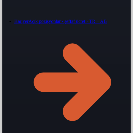
Kariyer
Açık pozisyonlar · şeffaf ücret · TR + AB