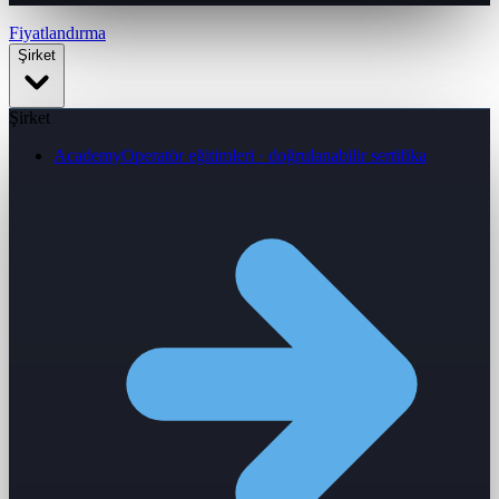
Fiyatlandırma
Şirket
Şirket
Academy
Operatör eğitimleri · doğrulanabilir sertifika