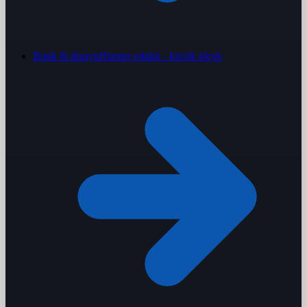
Butik & dizayn
Hizmet odaklı · küçük ölçek