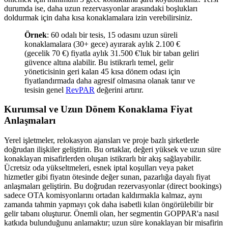
durumda ise, daha uzun rezervasyonlar arasındaki boşlukları
doldurmak için daha kısa konaklamalara izin verebilirsiniz.
Örnek
: 60 odalı bir tesis, 15 odasını uzun süreli
konaklamalara (30+ gece) ayırarak aylık 2.100 €
(gecelik 70 €) fiyatla aylık 31.500 €'luk bir taban geliri
güvence altına alabilir. Bu istikrarlı temel, gelir
yöneticisinin geri kalan 45 kısa dönem odası için
fiyatlandırmada daha agresif olmasına olanak tanır ve
tesisin genel
RevPAR
değerini artırır.
Kurumsal ve Uzun Dönem Konaklama Fiyat
Anlaşmaları
Yerel işletmeler, relokasyon ajansları ve proje bazlı şirketlerle
doğrudan ilişkiler geliştirin. Bu ortaklar, değeri yüksek ve uzun süre
konaklayan misafirlerden oluşan istikrarlı bir akış sağlayabilir.
Ücretsiz oda yükseltmeleri, esnek iptal koşulları veya paket
hizmetler gibi fiyatın ötesinde değer sunan, pazarlığa dayalı fiyat
anlaşmaları geliştirin. Bu doğrudan rezervasyonlar (direct bookings)
sadece OTA komisyonlarını ortadan kaldırmakla kalmaz, aynı
zamanda tahmin yapmayı çok daha isabetli kılan öngörülebilir bir
gelir tabanı oluşturur. Önemli olan, her segmentin GOPPAR'a nasıl
katkıda bulunduğunu anlamaktır; uzun süre konaklayan bir misafirin