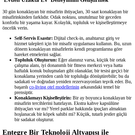
30 gün konaklayan bir misafirin ihtiyaçları, 30 saat konaklayan bir
misafirinkinden farklıdır. Odak noktası, unutulmaz bir geceden
konforlu bir yaşama kayar. Kolaylık, topluluk ve kişiselleştirmeye
öncelik verin.
Self-Servis Esastır:
Dijital check-in, anahtarsız giriş ve
hizmet talepleri için bir misafir uygulaması kullanın. Bu, uzun
dönem konaklayan misafirlerin kendi programlarına göre
hareket etmelerini sağlar.
Topluluk Oluşturun:
Eğer alanınız varsa, küçük bir ortak
çalışma alanı, iyi donanımlı bir fitness merkezi veya hatta
haftalık konuk buluşmaları gibi olanaklar, bir tesisi geçici bir
konaklama yerinden canlı bir topluluğa dönüştürebilir; bu da
sadakati ve doğrudan yeniden rezervasyonları teşvik eder. Bu,
başarılı
co-living otel modellerinin
arkasındaki temel bir
prensiptir.
Konaklamayı Kişiselleştirin:
Bir ay boyunca konaklayan bir
misafirin tercihlerini hatırlayın. Ekstra kahve kapsülüne
ihtiyaçları var mı? Yerel parklar hakkında ipuçları almaktan
hoşlanacak bir köpek sahibi mi? Küçük, tutarlı jestler güçlü
bir sadakat oluşturur.
Entegre Bir Teknoloji Altyapısı ile