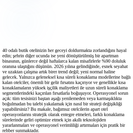
40 odalı butik otelinizin her geceyi doldurmakta zorlandığını hayal
edin; şehrin diğer ucunda ise yeni dönüştürülmüş bir apartman
binasının, günlerce değil haftalarca kalan misafirlerle %90 doluluk
oranına ulaştığını düşünün. 2026 yılına gelindiğinde, esnek seyahat
ve uzaktan çalışma artık birer trend değil; yeni normal haline
gelecek. Yalnızca geleneksel kısa süreli konaklama modellerine bağlı
kalan otelciler, önemli bir gelir fırsatını kaçırıyor ve genellikle kısa
konaklamaların yüksek işçilik maliyetleri ile uzun süreli konaklama
segmentlerindeki kaçırılan fırsatlarla boğuşuyor. Operasyonel sorun
açık: tüm tesisinizi baştan aşağı yenilemeden veya karmaşıklıkta
boğulmadan bu talebi yakalamak için nasıl bir strateji değişikliği
yapabilirsiniz? Bu makale, bağımsız otelcilerin apart otel
operasyonlarını stratejik olarak entegre etmeleri, farklı konaklama
sürelerinde geliri optimize etmek için akıllı teknolojiden
yararlanmaları ve operasyonel verimliliği artırmaları için pratik bir
rehber sunmaktadır.