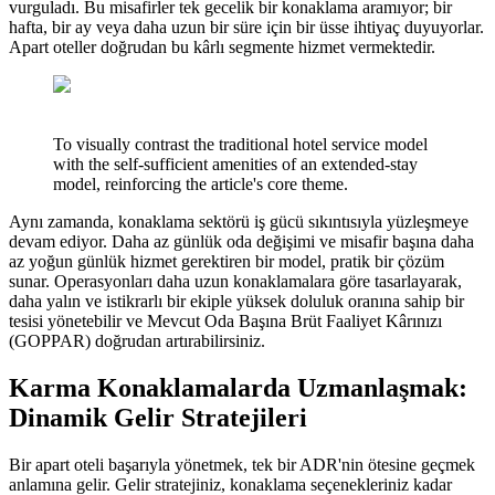
vurguladı. Bu misafirler tek gecelik bir konaklama aramıyor; bir
hafta, bir ay veya daha uzun bir süre için bir üsse ihtiyaç duyuyorlar.
Apart oteller doğrudan bu kârlı segmente hizmet vermektedir.
To visually contrast the traditional hotel service model
with the self-sufficient amenities of an extended-stay
model, reinforcing the article's core theme.
Aynı zamanda, konaklama sektörü iş gücü sıkıntısıyla yüzleşmeye
devam ediyor. Daha az günlük oda değişimi ve misafir başına daha
az yoğun günlük hizmet gerektiren bir model, pratik bir çözüm
sunar. Operasyonları daha uzun konaklamalara göre tasarlayarak,
daha yalın ve istikrarlı bir ekiple yüksek doluluk oranına sahip bir
tesisi yönetebilir ve Mevcut Oda Başına Brüt Faaliyet Kârınızı
(GOPPAR) doğrudan artırabilirsiniz.
Karma Konaklamalarda Uzmanlaşmak:
Dinamik Gelir Stratejileri
Bir apart oteli başarıyla yönetmek, tek bir ADR'nin ötesine geçmek
anlamına gelir. Gelir stratejiniz, konaklama seçenekleriniz kadar