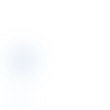
Bu yazının yazarıyla 30 dakika
konuşalım.
Discovery görüşmesi ücretsiz. Otelinizin pricing, dağıtım, operasyon
resmini birlikte çıkarırız.
Discovery görüşmesi