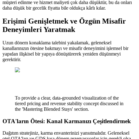
müşteri edinme ve hizmet maliyeti çok daha düşüktür, bu da onları
daha düşük bir gecelik fiyatta bile oldukça kârlı kılar.
Erişimi Genişletmek ve Özgün Misafir
Deneyimleri Yaratmak
Uzun dönem konaklama talebini yakalamak, geleneksel
kanallarınızın ötesine bakmayı ve misafir deneyimini işlemsel bir
yapıdan ilişkisel bir yapıya dönüştürerek yeniden düşünmeyi
gerektirir.
To provide a clear, data-grounded visualization of the
tiered pricing and revenue stability concept discussed in
the 'Mastering Blended Stays' section.
OTA'ların Ötesi: Kanal Karmanızı Çeşitlendirmek
Dağıtım stratejiniz, karma envanterinizi yansıtmalıdır. Geleneksel
otel OTA'ları ve GDS kısa dönem rezervasyonlar için gerekli olsa