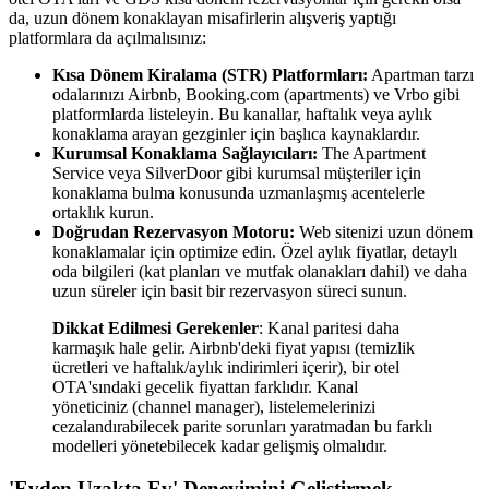
da, uzun dönem konaklayan misafirlerin alışveriş yaptığı
platformlara da açılmalısınız:
Kısa Dönem Kiralama (STR) Platformları:
Apartman tarzı
odalarınızı Airbnb, Booking.com (apartments) ve Vrbo gibi
platformlarda listeleyin. Bu kanallar, haftalık veya aylık
konaklama arayan gezginler için başlıca kaynaklardır.
Kurumsal Konaklama Sağlayıcıları:
The Apartment
Service veya SilverDoor gibi kurumsal müşteriler için
konaklama bulma konusunda uzmanlaşmış acentelerle
ortaklık kurun.
Doğrudan Rezervasyon Motoru:
Web sitenizi uzun dönem
konaklamalar için optimize edin. Özel aylık fiyatlar, detaylı
oda bilgileri (kat planları ve mutfak olanakları dahil) ve daha
uzun süreler için basit bir rezervasyon süreci sunun.
Dikkat Edilmesi Gerekenler
: Kanal paritesi daha
karmaşık hale gelir. Airbnb'deki fiyat yapısı (temizlik
ücretleri ve haftalık/aylık indirimleri içerir), bir otel
OTA'sındaki gecelik fiyattan farklıdır. Kanal
yöneticiniz (channel manager), listelemelerinizi
cezalandırabilecek parite sorunları yaratmadan bu farklı
modelleri yönetebilecek kadar gelişmiş olmalıdır.
'Evden Uzakta Ev' Deneyimini Geliştirmek