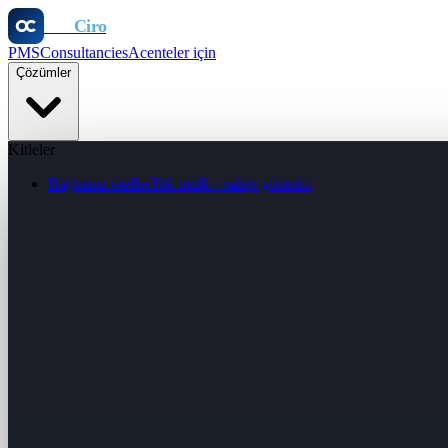
Otel
Ciro
PMS
Consultancies
Acenteler için
Çözümler
Kitleler
Bağımsız oteller
Tek mülk · sahip-yönetici