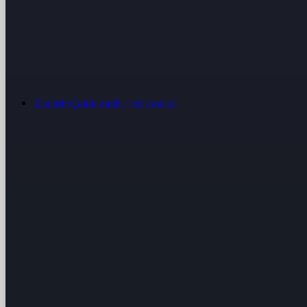
Zincirler
Çoklu mülk · tek konsol