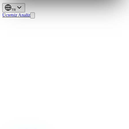
TR
Ücretsiz Analiz
Operatör
işe
alırız.
Otel
deneyimi
olmayan
danışman
değil.
Açık pozisyonları gör
5
Consultancy practice
1
Yazılım ürünü
2
Şehir (TR + AB)
TR / EN