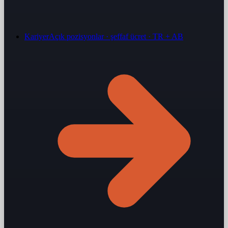
Kariyer
Açık pozisyonlar · şeffaf ücret · TR + AB