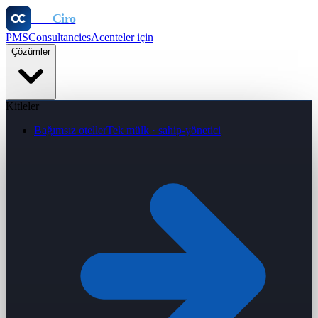
Otel
Ciro
PMS
Consultancies
Acenteler için
Çözümler
Kitleler
Bağımsız oteller
Tek mülk · sahip-yönetici