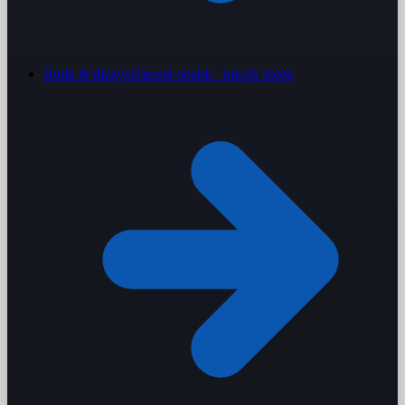
Butik & dizayn
Hizmet odaklı · küçük ölçek