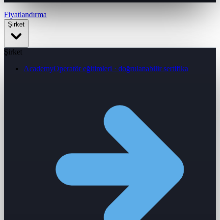
Fiyatlandırma
Şirket
Şirket
Academy
Operatör eğitimleri · doğrulanabilir sertifika