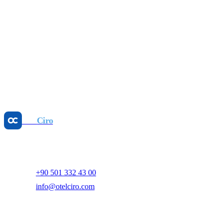
Bana ulaşın
Otel
Ciro
Yapay zeka destekli otel gelir yönetimi ve dijital pazarlama
platformu.
+90 501 332 43 00
info@otelciro.com
Topkapı Mah., Turgut Özal Millet Cd. No:148,
34093 Fatih/İstanbul