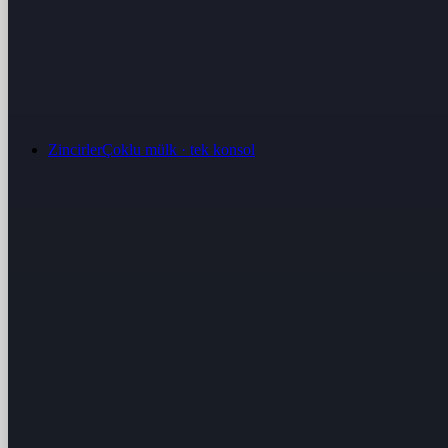
Zincirler
Çoklu mülk · tek konsol