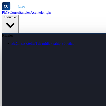
Otel
Ciro
PMS
Consultancies
Acenteler için
Çözümler
Kitleler
Bağımsız oteller
Tek mülk · sahip-yönetici