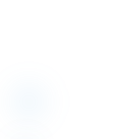
Bir otelin
beş dili
.
Her track'in başında bir Operatör var — gerçekten bir mülk işletmiş.
Track içinde Temeller → Uygulayıcı → Operatör ilerlemesi.
Track'ler hazırlanıyor
İlk beş track yayına alınıyor.
Revenue, Operations, Distribution, Finance, AI. Yayına girer girmez
burada görünecek.