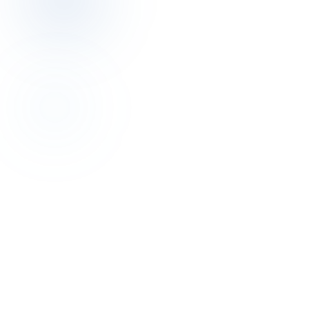
03 · Bir Kurs Nasıl İşliyor
Dört adım.
Bir kimlik
.
PDF'leri okumak değil. Yeni bir refleks inşa etmek.
01
Modüller + dersler