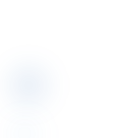
Sertifika gerçek mi?
Otele yeniyim. Temeller işe alınmak için yeterli mi?
Her kurs ne kadar sürüyor?
Kursu Türkçe alıp İngilizce sertifika alabilir miyim?
Oteller için indirim var mı?
Kursları kim öğretiyor?
Kurs sınavını geçemezsem?