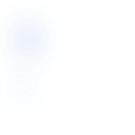
öğreten Operatör tarafından imzalı. LinkedIn, işe alımcı, sahip —
hepsi gerçekliğini doğrulayabilir.
05 · Fiyatlandırma
Temeller ücretsiz.
Onur