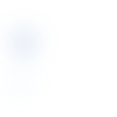
OC-2026-A0F·9C2
otelciro.com/academy/cert
01 · Track'ler