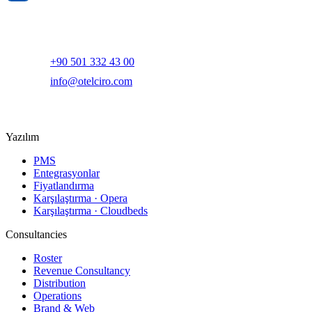
Yapay zeka destekli otel gelir yönetimi ve dijital pazarlama
platformu.
+90 501 332 43 00
info@otelciro.com
Topkapı Mah., Turgut Özal Millet Cd. No:148,
34093 Fatih/İstanbul
Yazılım
PMS
Entegrasyonlar
Fiyatlandırma
Karşılaştırma · Opera
Karşılaştırma · Cloudbeds
Consultancies
Roster
Revenue Consultancy
Distribution
Operations
Brand & Web