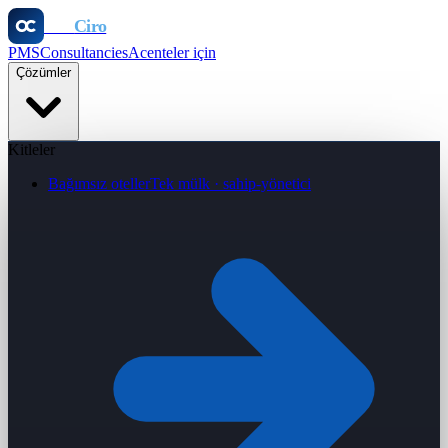
Otel
Ciro
PMS
Consultancies
Acenteler için
Çözümler
Kitleler
Bağımsız oteller
Tek mülk · sahip-yönetici