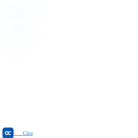
Başla
PDF okumayın.
Refleks
inşa edin.
Ücretsiz başla
Otelinize bunu getirin
Otel
Ciro