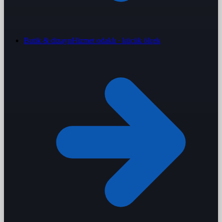
Butik & dizayn
Hizmet odaklı · küçük ölçek