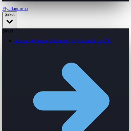
Fiyatlandırma
Şirket
Şirket
Academy
Operatör eğitimleri · doğrulanabilir sertifika