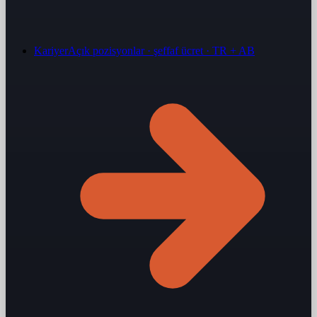
Kariyer
Açık pozisyonlar · şeffaf ücret · TR + AB