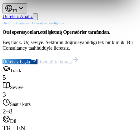
TR
Ücretsiz Analiz
OtelCiro Academy · Operatör-Liderliğinde
Otel
operasyonları,
otel
işletmiş
Operatörler
tarafından.
Beş track. Üç seviye. Sektörün doğrulayabildiği tek bir kimlik. Bir
Consultancy taahhüdüyle ücretsiz.
Ücretsiz başla
Operatörle konuş
Track
5
Seviye
3
Saat / kurs
2–8
Dil
TR · EN