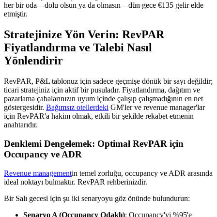
her bir oda—dolu olsun ya da olmasın—dün gece €135 gelir elde
etmiştir.
Stratejinize Yön Verin: RevPAR
Fiyatlandırma ve Talebi Nasıl
Yönlendirir
RevPAR, P&L tablonuz için sadece geçmişe dönük bir sayı değildir;
ticari stratejiniz için aktif bir pusuladır. Fiyatlandırma, dağıtım ve
pazarlama çabalarınızın uyum içinde çalışıp çalışmadığının en net
göstergesidir.
Bağımsız otellerdeki
GM'ler ve revenue manager'lar
için RevPAR'a hakim olmak, etkili bir şekilde rekabet etmenin
anahtarıdır.
Denklemi Dengelemek: Optimal RevPAR için
Occupancy ve ADR
Revenue management
in temel zorluğu, occupancy ve ADR arasında
ideal noktayı bulmaktır. RevPAR rehberinizdir.
Bir Salı gecesi için şu iki senaryoyu göz önünde bulundurun:
Senaryo A (Occupancy Odaklı)
: Occupancy'yi %95'e