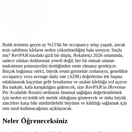
Butik tesisiniz geçen ay %15'lik bir occupancy artışı yaşadı, ancak
tesis sahibiniz kârların neden yükselmediğini hala soruyor. Suçlu
mu? RevPAR'ınızdaki gizli bir düşüş. Rekabetçi 2026 ortamında,
sadece odaları doldurmak yeterli değil; her bir müsait odanın
maksimum potansiyelini ürettiğinden emin olmanız gerekiyor.
Birçok bağımsız otelci, büyük resmi görmekte zorlanıyor, genellikle
occupancy veya average daily rate (ADR) değerlerine tek başına
odaklanarak kaçırılan gelir fırsatlarına ve azalan kârlılığa yol açıyor.
Bu makale, kafa karışıklığını giderecek, size RevPAR'ın (Revenue
Per Available Room) otelinizin finansal sağlığını değerlendirmek
için neden en kritik tek metrik olduğunu gösterecek ve daha büyük
zincirlere karşı bile sürdürülebilir büyüme ve kârlılığı sağlamak için
onu nasıl kullanacağınızı açıklayacak.
Neler Öğreneceksiniz