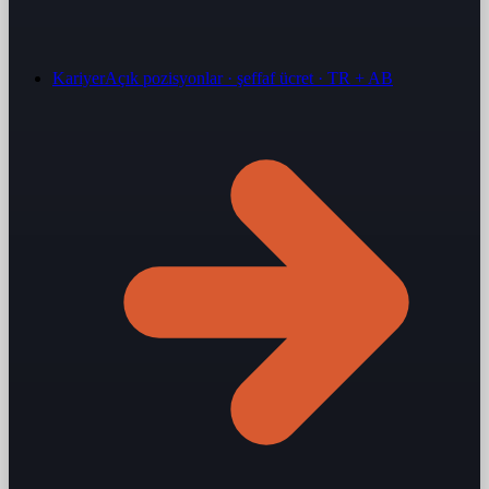
Kariyer
Açık pozisyonlar · şeffaf ücret · TR + AB