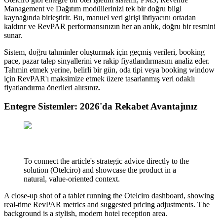
Management ve Dağıtım modüllerinizi tek bir doğru bilgi
kaynağında birleştirir. Bu, manuel veri girişi ihtiyacını ortadan
kaldırır ve RevPAR performansınızın her an anlık, doğru bir resmini
sunar.
Sistem, doğru tahminler oluşturmak için geçmiş verileri, booking
pace, pazar talep sinyallerini ve rakip fiyatlandırmasını analiz eder.
Tahmin etmek yerine, belirli bir gün, oda tipi veya booking window
için RevPAR'ı maksimize etmek üzere tasarlanmış veri odaklı
fiyatlandırma önerileri alırsınız.
Entegre Sistemler: 2026'da Rekabet Avantajınız
To connect the article's strategic advice directly to the
solution (Otelciro) and showcase the product in a
natural, value-oriented context.
A close-up shot of a tablet running the Otelciro dashboard, showing
real-time RevPAR metrics and suggested pricing adjustments. The
background is a stylish, modern hotel reception area.