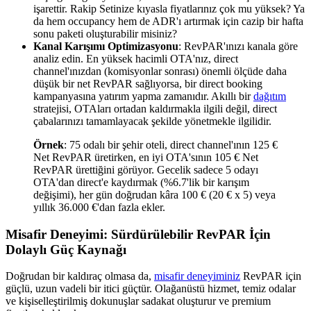
işarettir. Rakip Setinize kıyasla fiyatlarınız çok mu yüksek? Ya
da hem occupancy hem de ADR'ı artırmak için cazip bir hafta
sonu paketi oluşturabilir misiniz?
Kanal Karışımı Optimizasyonu
: RevPAR'ınızı kanala göre
analiz edin. En yüksek hacimli OTA'nız, direct
channel'ınızdan (komisyonlar sonrası) önemli ölçüde daha
düşük bir net RevPAR sağlıyorsa, bir direct booking
kampanyasına yatırım yapma zamanıdır. Akıllı bir
dağıtım
stratejisi, OTAları ortadan kaldırmakla ilgili değil, direct
çabalarınızı tamamlayacak şekilde yönetmekle ilgilidir.
Örnek
: 75 odalı bir şehir oteli, direct channel'ının 125 €
Net RevPAR üretirken, en iyi OTA'sının 105 € Net
RevPAR ürettiğini görüyor. Gecelik sadece 5 odayı
OTA'dan direct'e kaydırmak (%6.7'lik bir karışım
değişimi), her gün doğrudan kâra 100 € (20 € x 5) veya
yıllık 36.000 €'dan fazla ekler.
Misafir Deneyimi: Sürdürülebilir RevPAR İçin
Dolaylı Güç Kaynağı
Doğrudan bir kaldıraç olmasa da,
misafir deneyiminiz
RevPAR için
güçlü, uzun vadeli bir itici güçtür. Olağanüstü hizmet, temiz odalar
ve kişiselleştirilmiş dokunuşlar sadakat oluşturur ve premium