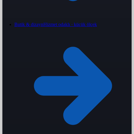
Butik & dizayn
Hizmet odaklı · küçük ölçek