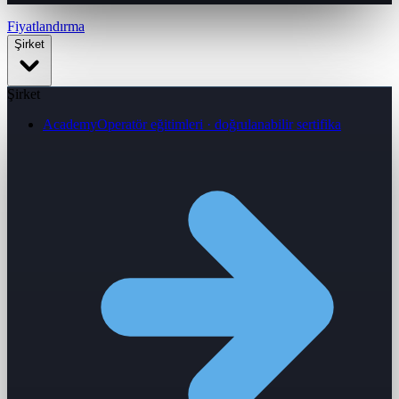
Fiyatlandırma
Şirket
Şirket
Academy
Operatör eğitimleri · doğrulanabilir sertifika