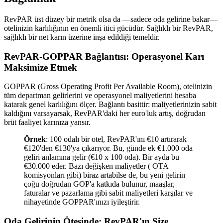
RevPAR üst düzey bir metrik olsa da —sadece oda gelirine bakar—
otelinizin karlılığının en önemli itici gücüdür. Sağlıklı bir RevPAR,
sağlıklı bir net karın üzerine inşa edildiği temeldir.
RevPAR-GOPPAR Bağlantısı: Operasyonel Karı
Maksimize Etmek
GOPPAR (Gross Operating Profit Per Available Room), otelinizin
tüm departman gelirlerini ve operasyonel maliyetlerini hesaba
katarak genel karlılığını ölçer. Bağlantı basittir: maliyetlerinizin sabit
kaldığını varsayarsak, RevPAR'daki her euro'luk artış, doğrudan
brüt faaliyet karınıza yansır.
Örnek
: 100 odalı bir otel, RevPAR'ını €10 artırarak
€120'den €130'ya çıkarıyor. Bu, günde ek €1.000 oda
geliri anlamına gelir (€10 x 100 oda). Bir ayda bu
€30.000 eder. Bazı değişken maliyetler ( OTA
komisyonları gibi) biraz artabilse de, bu yeni gelirin
çoğu doğrudan GOP'a katkıda bulunur, maaşlar,
faturalar ve pazarlama gibi sabit maliyetleri karşılar ve
nihayetinde GOPPAR'ınızı iyileştirir.
Oda Gelirinin Ötesinde: RevPAR'ın Size