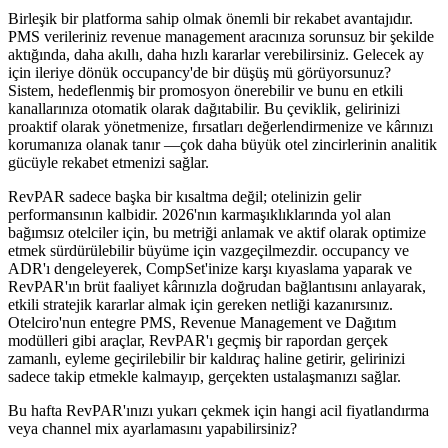
Birleşik bir platforma sahip olmak önemli bir rekabet avantajıdır.
PMS verileriniz revenue management aracınıza sorunsuz bir şekilde
aktığında, daha akıllı, daha hızlı kararlar verebilirsiniz. Gelecek ay
için ileriye dönük occupancy'de bir düşüş mü görüyorsunuz?
Sistem, hedeflenmiş bir promosyon önerebilir ve bunu en etkili
kanallarınıza otomatik olarak dağıtabilir. Bu çeviklik, gelirinizi
proaktif olarak yönetmenize, fırsatları değerlendirmenize ve kârınızı
korumanıza olanak tanır —çok daha büyük otel zincirlerinin analitik
gücüyle rekabet etmenizi sağlar.
RevPAR sadece başka bir kısaltma değil; otelinizin gelir
performansının kalbidir. 2026'nın karmaşıklıklarında yol alan
bağımsız otelciler için, bu metriği anlamak ve aktif olarak optimize
etmek sürdürülebilir büyüme için vazgeçilmezdir. occupancy ve
ADR'ı dengeleyerek, CompSet'inize karşı kıyaslama yaparak ve
RevPAR'ın brüt faaliyet kârınızla doğrudan bağlantısını anlayarak,
etkili stratejik kararlar almak için gereken netliği kazanırsınız.
Otelciro'nun entegre PMS, Revenue Management ve Dağıtım
modülleri gibi araçlar, RevPAR'ı geçmiş bir rapordan gerçek
zamanlı, eyleme geçirilebilir bir kaldıraç haline getirir, gelirinizi
sadece takip etmekle kalmayıp, gerçekten ustalaşmanızı sağlar.
Bu hafta RevPAR'ınızı yukarı çekmek için hangi acil fiyatlandırma
veya channel mix ayarlamasını yapabilirsiniz?