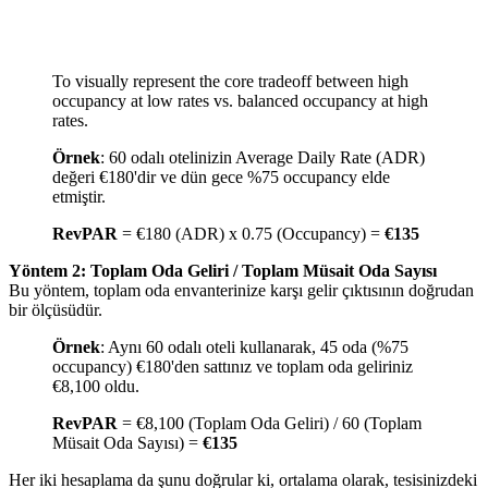
To visually represent the core tradeoff between high
occupancy at low rates vs. balanced occupancy at high
rates.
Örnek
: 60 odalı otelinizin Average Daily Rate (ADR)
değeri €180'dir ve dün gece %75 occupancy elde
etmiştir.
RevPAR
= €180 (ADR) x 0.75 (Occupancy) =
€135
Yöntem 2: Toplam Oda Geliri / Toplam Müsait Oda Sayısı
Bu yöntem, toplam oda envanterinize karşı gelir çıktısının doğrudan
bir ölçüsüdür.
Örnek
: Aynı 60 odalı oteli kullanarak, 45 oda (%75
occupancy) €180'den sattınız ve toplam oda geliriniz
€8,100 oldu.
RevPAR
= €8,100 (Toplam Oda Geliri) / 60 (Toplam
Müsait Oda Sayısı) =
€135
Her iki hesaplama da şunu doğrular ki, ortalama olarak, tesisinizdeki