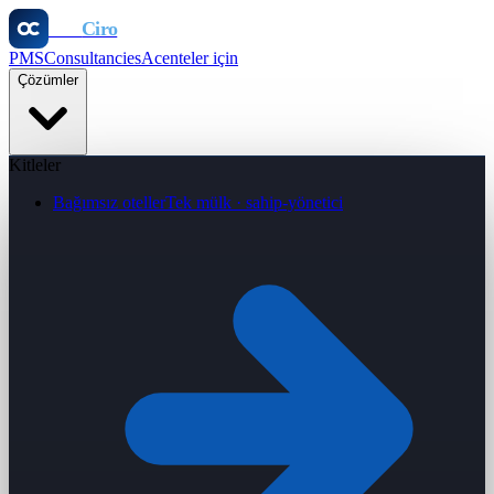
Otel
Ciro
PMS
Consultancies
Acenteler için
Çözümler
Kitleler
Bağımsız oteller
Tek mülk · sahip-yönetici