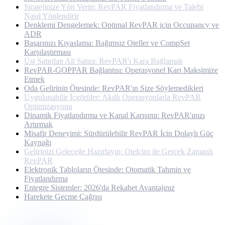
Stratejinize Yön Verin: RevPAR Fiyatlandırma ve Talebi
Nasıl Yönlendirir
Denklemi Dengelemek: Optimal RevPAR için Occupancy ve
ADR
Başarınızı Kıyaslama: Bağımsız Oteller ve CompSet
Karşılaştırması
Üst Satırdan Alt Satıra: RevPAR'ı Kara Bağlamak
RevPAR-GOPPAR Bağlantısı: Operasyonel Karı Maksimize
Etmek
Oda Gelirinin Ötesinde: RevPAR'ın Size Söylemedikleri
Uygulanabilir İçgörüler: Akıllı Operasyonlarla RevPAR
Optimizasyonu
Dinamik Fiyatlandırma ve Kanal Karışımı: RevPAR'ınızı
Artırmak
Misafir Deneyimi: Sürdürülebilir RevPAR İçin Dolaylı Güç
Kaynağı
Gelirinizi Geleceğe Hazırlayın: Otelciro ile Gerçek Zamanlı
RevPAR
Elektronik Tabloların Ötesinde: Otomatik Tahmin ve
Fiyatlandırma
Entegre Sistemler: 2026'da Rekabet Avantajınız
Harekete Geçme Çağrısı