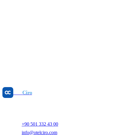
Kâr Odaklı: 2026 Otel Gelir Yönetimi Rehberi
16 Tem 2026
Revenue Management
Fiyat Eşitsizliğini Durdurun: Parite Yönetimi
Kazandırır
25 May 2026
Revenue Management
Dinamik Fiyatlandırma: GOPPAR'ı Artırın, Manuel
İşi Az
25 May 2026
Otel
Ciro
Yapay zeka destekli otel gelir yönetimi ve dijital pazarlama
platformu.
+90 501 332 43 00
info@otelciro.com