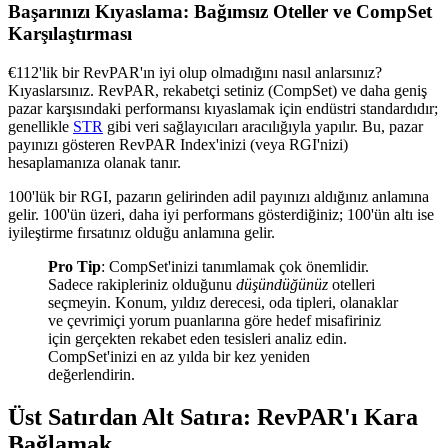
Başarınızı Kıyaslama: Bağımsız Oteller ve CompSet
Karşılaştırması
€112'lik bir RevPAR'ın iyi olup olmadığını nasıl anlarsınız?
Kıyaslarsınız. RevPAR, rekabetçi setiniz (CompSet) ve daha geniş
pazar karşısındaki performansı kıyaslamak için endüstri standardıdır;
genellikle
STR
gibi veri sağlayıcıları aracılığıyla yapılır. Bu, pazar
payınızı gösteren RevPAR Index'inizi (veya RGI'nizi)
hesaplamanıza olanak tanır.
100'lük bir RGI, pazarın gelirinden adil payınızı aldığınız anlamına
gelir. 100'ün üzeri, daha iyi performans gösterdiğiniz; 100'ün altı ise
iyileştirme fırsatınız olduğu anlamına gelir.
Pro Tip
: CompSet'inizi tanımlamak çok önemlidir.
Sadece rakipleriniz olduğunu
düşündüğünüz
otelleri
seçmeyin. Konum, yıldız derecesi, oda tipleri, olanaklar
ve çevrimiçi yorum puanlarına göre hedef misafiriniz
için gerçekten rekabet eden tesisleri analiz edin.
CompSet'inizi en az yılda bir kez yeniden
değerlendirin.
Üst Satırdan Alt Satıra: RevPAR'ı Kara
Bağlamak