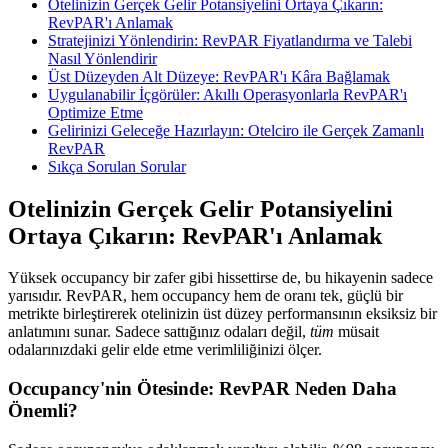
Otelinizin Gerçek Gelir Potansiyelini Ortaya Çıkarın:
RevPAR'ı Anlamak
Stratejinizi Yönlendirin: RevPAR Fiyatlandırma ve Talebi
Nasıl Yönlendirir
Üst Düzeyden Alt Düzeye: RevPAR'ı Kâra Bağlamak
Uygulanabilir İçgörüler: Akıllı Operasyonlarla RevPAR'ı
Optimize Etme
Gelirinizi Geleceğe Hazırlayın: Otelciro ile Gerçek Zamanlı
RevPAR
Sıkça Sorulan Sorular
Otelinizin Gerçek Gelir Potansiyelini
Ortaya Çıkarın: RevPAR'ı Anlamak
Yüksek occupancy bir zafer gibi hissettirse de, bu hikayenin sadece
yarısıdır. RevPAR, hem occupancy hem de oranı tek, güçlü bir
metrikte birleştirerek otelinizin üst düzey performansının eksiksiz bir
anlatımını sunar. Sadece sattığınız odaları değil,
tüm
müsait
odalarınızdaki gelir elde etme verimliliğinizi ölçer.
Occupancy'nin Ötesinde: RevPAR Neden Daha
Önemli?