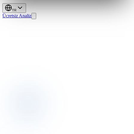
TR
Ücretsiz Analiz
RevPAR:
Otelin
2026
Gelir
Pusulası