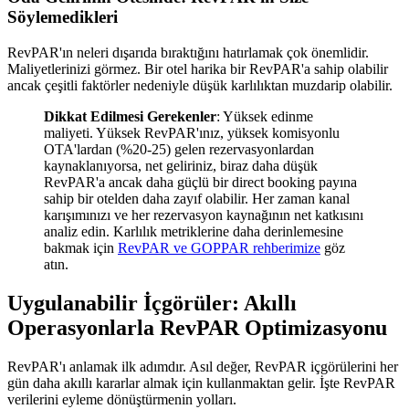
Söylemedikleri
RevPAR'ın neleri dışarıda bıraktığını hatırlamak çok önemlidir.
Maliyetlerinizi görmez. Bir otel harika bir RevPAR'a sahip olabilir
ancak çeşitli faktörler nedeniyle düşük karlılıktan muzdarip olabilir.
Dikkat Edilmesi Gerekenler
: Yüksek edinme
maliyeti. Yüksek RevPAR'ınız, yüksek komisyonlu
OTA'lardan (%20-25) gelen rezervasyonlardan
kaynaklanıyorsa, net geliriniz, biraz daha düşük
RevPAR'a ancak daha güçlü bir direct booking payına
sahip bir otelden daha zayıf olabilir. Her zaman kanal
karışımınızı ve her rezervasyon kaynağının net katkısını
analiz edin. Karlılık metriklerine daha derinlemesine
bakmak için
RevPAR ve GOPPAR rehberimize
göz
atın.
Uygulanabilir İçgörüler: Akıllı
Operasyonlarla RevPAR Optimizasyonu
RevPAR'ı anlamak ilk adımdır. Asıl değer, RevPAR içgörülerini her
gün daha akıllı kararlar almak için kullanmaktan gelir. İşte RevPAR
verilerini eyleme dönüştürmenin yolları.