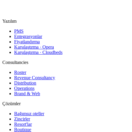
Topkapı Mah., Turgut Özal Millet Cd. No:148,
34093 Fatih/İstanbul
Yazılım
PMS
Entegrasyonlar
Fiyatlandırma
Karşılaştırma · Opera
Karşılaştırma · Cloudbeds
Consultancies
Roster
Revenue Consultancy
Distribution
Operations
Brand & Web
Çözümler
Bağımsız oteller
Zincirler
Resort'lar
Boutique