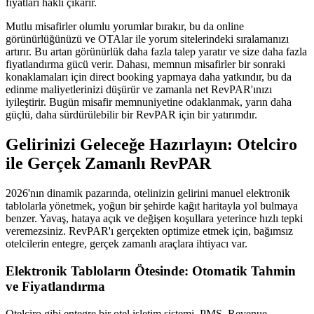
fiyatları haklı çıkarır.
Mutlu misafirler olumlu yorumlar bırakır, bu da online
görünürlüğünüzü ve OTAlar ile yorum sitelerindeki sıralamanızı
artırır. Bu artan görünürlük daha fazla talep yaratır ve size daha fazla
fiyatlandırma gücü verir. Dahası, memnun misafirler bir sonraki
konaklamaları için direct booking yapmaya daha yatkındır, bu da
edinme maliyetlerinizi düşürür ve zamanla net RevPAR'ınızı
iyileştirir. Bugün misafir memnuniyetine odaklanmak, yarın daha
güçlü, daha sürdürülebilir bir RevPAR için bir yatırımdır.
Gelirinizi Geleceğe Hazırlayın: Otelciro
ile Gerçek Zamanlı RevPAR
2026'nın dinamik pazarında, otelinizin gelirini manuel elektronik
tablolarla yönetmek, yoğun bir şehirde kağıt haritayla yol bulmaya
benzer. Yavaş, hataya açık ve değişen koşullara yeterince hızlı tepki
veremezsiniz. RevPAR'ı gerçekten optimize etmek için, bağımsız
otelcilerin entegre, gerçek zamanlı araçlara ihtiyacı var.
Elektronik Tabloların Ötesinde: Otomatik Tahmin
ve Fiyatlandırma
Otelciro gibi entegre bir otel işletim sistemi, PMS, Revenue