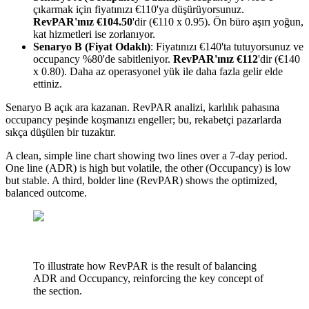
çıkarmak için fiyatınızı €110'ya düşürüyorsunuz.
RevPAR'ınız €104.50
'dir (€110 x 0.95). Ön büro aşırı yoğun,
kat hizmetleri ise zorlanıyor.
Senaryo B (Fiyat Odaklı)
: Fiyatınızı €140'ta tutuyorsunuz ve
occupancy %80'de sabitleniyor.
RevPAR'ınız €112
'dir (€140
x 0.80). Daha az operasyonel yük ile daha fazla gelir elde
ettiniz.
Senaryo B açık ara kazanan. RevPAR analizi, karlılık pahasına
occupancy peşinde koşmanızı engeller; bu, rekabetçi pazarlarda
sıkça düşülen bir tuzaktır.
A clean, simple line chart showing two lines over a 7-day period.
One line (ADR) is high but volatile, the other (Occupancy) is low
but stable. A third, bolder line (RevPAR) shows the optimized,
balanced outcome.
To illustrate how RevPAR is the result of balancing
ADR and Occupancy, reinforcing the key concept of
the section.