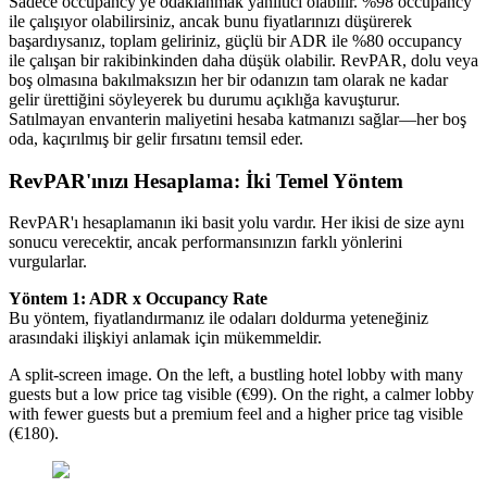
Sadece occupancy'ye odaklanmak yanıltıcı olabilir. %98 occupancy
ile çalışıyor olabilirsiniz, ancak bunu fiyatlarınızı düşürerek
başardıysanız, toplam geliriniz, güçlü bir ADR ile %80 occupancy
ile çalışan bir rakibinkinden daha düşük olabilir. RevPAR, dolu veya
boş olmasına bakılmaksızın her bir odanızın tam olarak ne kadar
gelir ürettiğini söyleyerek bu durumu açıklığa kavuşturur.
Satılmayan envanterin maliyetini hesaba katmanızı sağlar—her boş
oda, kaçırılmış bir gelir fırsatını temsil eder.
RevPAR'ınızı Hesaplama: İki Temel Yöntem
RevPAR'ı hesaplamanın iki basit yolu vardır. Her ikisi de size aynı
sonucu verecektir, ancak performansınızın farklı yönlerini
vurgularlar.
Yöntem 1: ADR x Occupancy Rate
Bu yöntem, fiyatlandırmanız ile odaları doldurma yeteneğiniz
arasındaki ilişkiyi anlamak için mükemmeldir.
A split-screen image. On the left, a bustling hotel lobby with many
guests but a low price tag visible (€99). On the right, a calmer lobby
with fewer guests but a premium feel and a higher price tag visible
(€180).