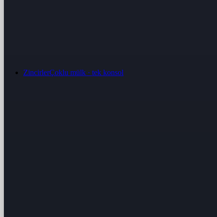
Zincirler
Çoklu mülk · tek konsol