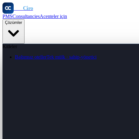
Otel
Ciro
PMS
Consultancies
Acenteler için
Çözümler
Kitleler
Bağımsız oteller
Tek mülk · sahip-yönetici