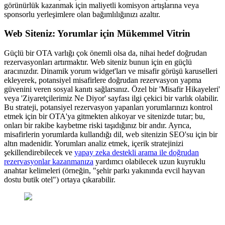
görünürlük kazanmak için maliyetli komisyon artışlarına veya
sponsorlu yerleşimlere olan bağımlılığınızı azaltır.
Web Siteniz: Yorumlar için Mükemmel Vitrin
Güçlü bir OTA varlığı çok önemli olsa da, nihai hedef doğrudan
rezervasyonları artırmaktır. Web siteniz bunun için en güçlü
aracınızdır. Dinamik yorum widget'ları ve misafir görüşü karuselleri
ekleyerek, potansiyel misafirlere doğrudan rezervasyon yapma
güvenini veren sosyal kanıtı sağlarsınız. Özel bir 'Misafir Hikayeleri'
veya 'Ziyaretçilerimiz Ne Diyor' sayfası ilgi çekici bir varlık olabilir.
Bu strateji, potansiyel rezervasyon yapanları yorumlarınızı kontrol
etmek için bir OTA'ya gitmekten alıkoyar ve sitenizde tutar; bu,
onları bir rakibe kaybetme riski taşıdığınız bir andır. Ayrıca,
misafirlerin yorumlarda kullandığı dil, web sitenizin SEO'su için bir
altın madenidir. Yorumları analiz etmek, içerik stratejinizi
şekillendirebilecek ve
yapay zeka destekli arama ile doğrudan
rezervasyonlar kazanmanıza
yardımcı olabilecek uzun kuyruklu
anahtar kelimeleri (örneğin, "şehir parkı yakınında evcil hayvan
dostu butik otel") ortaya çıkarabilir.