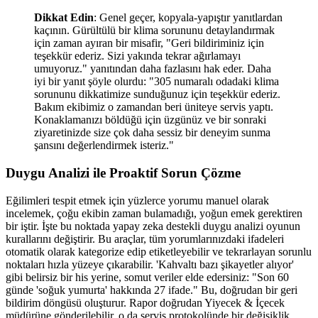
Dikkat Edin
: Genel geçer, kopyala-yapıştır yanıtlardan
kaçının. Gürültülü bir klima sorununu detaylandırmak
için zaman ayıran bir misafir, "Geri bildiriminiz için
teşekkür ederiz. Sizi yakında tekrar ağırlamayı
umuyoruz." yanıtından daha fazlasını hak eder. Daha
iyi bir yanıt şöyle olurdu: "305 numaralı odadaki klima
sorununu dikkatimize sunduğunuz için teşekkür ederiz.
Bakım ekibimiz o zamandan beri üniteye servis yaptı.
Konaklamanızı böldüğü için üzgünüz ve bir sonraki
ziyaretinizde size çok daha sessiz bir deneyim sunma
şansını değerlendirmek isteriz."
Duygu Analizi ile Proaktif Sorun Çözme
Eğilimleri tespit etmek için yüzlerce yorumu manuel olarak
incelemek, çoğu ekibin zaman bulamadığı, yoğun emek gerektiren
bir iştir. İşte bu noktada yapay zeka destekli duygu analizi oyunun
kurallarını değiştirir. Bu araçlar, tüm yorumlarınızdaki ifadeleri
otomatik olarak kategorize edip etiketleyebilir ve tekrarlayan sorunlu
noktaları hızla yüzeye çıkarabilir. 'Kahvaltı bazı şikayetler alıyor'
gibi belirsiz bir his yerine, somut veriler elde edersiniz: "Son 60
günde 'soğuk yumurta' hakkında 27 ifade." Bu, doğrudan bir geri
bildirim döngüsü oluşturur. Rapor doğrudan Yiyecek & İçecek
müdürüne gönderilebilir, o da servis protokolünde bir değişiklik