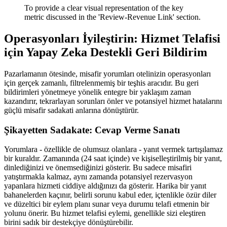
To provide a clear visual representation of the key
metric discussed in the 'Review-Revenue Link' section.
Operasyonları İyileştirin: Hizmet Telafisi
için Yapay Zeka Destekli Geri Bildirim
Pazarlamanın ötesinde, misafir yorumları otelinizin operasyonları
için gerçek zamanlı, filtrelenmemiş bir teşhis aracıdır. Bu geri
bildirimleri yönetmeye yönelik entegre bir yaklaşım zaman
kazandırır, tekrarlayan sorunları önler ve potansiyel hizmet hatalarını
güçlü misafir sadakati anlarına dönüştürür.
Şikayetten Sadakate: Cevap Verme Sanatı
Yorumlara - özellikle de olumsuz olanlara - yanıt vermek tartışılamaz
bir kuraldır. Zamanında (24 saat içinde) ve kişiselleştirilmiş bir yanıt,
dinlediğinizi ve önemsediğinizi gösterir. Bu sadece misafiri
yatıştırmakla kalmaz, aynı zamanda potansiyel rezervasyon
yapanlara hizmeti ciddiye aldığınızı da gösterir. Harika bir yanıt
bahanelerden kaçınır, belirli sorunu kabul eder, içtenlikle özür diler
ve düzeltici bir eylem planı sunar veya durumu telafi etmenin bir
yolunu önerir. Bu hizmet telafisi eylemi, genellikle sizi eleştiren
birini sadık bir destekçiye dönüştürebilir.