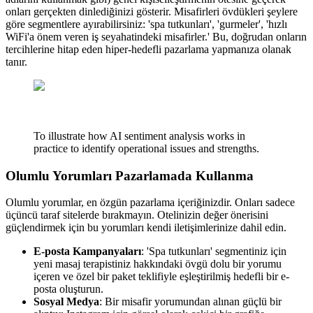
onları gerçekten dinlediğinizi gösterir. Misafirleri övdükleri şeylere
göre segmentlere ayırabilirsiniz: 'spa tutkunları', 'gurmeler', 'hızlı
WiFi'a önem veren iş seyahatindeki misafirler.' Bu, doğrudan onların
tercihlerine hitap eden hiper-hedefli pazarlama yapmanıza olanak
tanır.
To illustrate how AI sentiment analysis works in
practice to identify operational issues and strengths.
Olumlu Yorumları Pazarlamada Kullanma
Olumlu yorumlar, en özgün pazarlama içeriğinizdir. Onları sadece
üçüncü taraf sitelerde bırakmayın. Otelinizin değer önerisini
güçlendirmek için bu yorumları kendi iletişimlerinize dahil edin.
E-posta Kampanyaları
: 'Spa tutkunları' segmentiniz için
yeni masaj terapistiniz hakkındaki övgü dolu bir yorumu
içeren ve özel bir paket teklifiyle eşleştirilmiş hedefli bir e-
posta oluşturun.
Sosyal Medya
: Bir misafir yorumundan alınan güçlü bir