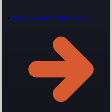
Kariyer
Açık pozisyonlar · şeffaf ücret · TR + AB