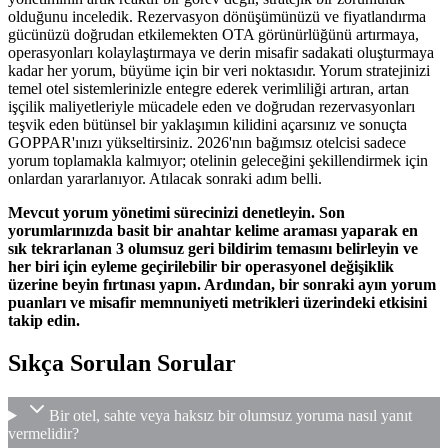
olduğunu inceledik. Rezervasyon dönüşümünüzü ve fiyatlandırma
gücünüzü doğrudan etkilemekten OTA görünürlüğünü artırmaya,
operasyonları kolaylaştırmaya ve derin misafir sadakati oluşturmaya
kadar her yorum, büyüme için bir veri noktasıdır. Yorum stratejinizi
temel otel sistemlerinizle entegre ederek verimliliği artıran, artan
işçilik maliyetleriyle mücadele eden ve doğrudan rezervasyonları
teşvik eden bütünsel bir yaklaşımın kilidini açarsınız ve sonuçta
GOPPAR'ınızı yükseltirsiniz. 2026'nın bağımsız otelcisi sadece
yorum toplamakla kalmıyor; otelinin geleceğini şekillendirmek için
onlardan yararlanıyor. Atılacak sonraki adım belli.
Mevcut yorum yönetimi sürecinizi denetleyin. Son
yorumlarınızda basit bir anahtar kelime araması yaparak en
sık tekrarlanan 3 olumsuz geri bildirim temasını belirleyin ve
her biri için eyleme geçirilebilir bir operasyonel değişiklik
üzerine beyin fırtınası yapın. Ardından, bir sonraki ayın yorum
puanları ve misafir memnuniyeti metrikleri üzerindeki etkisini
takip edin.
Sıkça Sorulan Sorular
Bir otel, sahte veya haksız bir olumsuz yoruma nasıl yanıt
vermelidir?