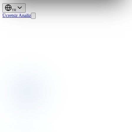
TR
Ücretsiz Analiz
Yorumlardan
Gelire:
Otelinizin
GOPPAR'ını
Artırın