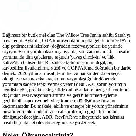
Bağımsız bir butik otel olan The Willow Tree Inn'in sahibi Sarah'yı
hayal edin. Aylardır, OTA komisyonlarının oda gelirlerinin %18'ini
alıp götürmesini izlerken, doğrudan rezervasyonları ise yerinde
sayıyor. Ekibi yorulmaksızın çalışsa da, son zamanlarda bir misafir
yorumunda tüm çabalarına rağmen 'yavaş check-in' ve 'ılık
kahve'den bahsedildi. Bu sadece kötü bir yorum değil; bu,
kaybedilen fiyatlandırma gücü ve GOPPAR'ına doğrudan bir darbe
demek. 2026 yılında, misafirlerin her zamankinden daha seçici
olduğu ve yapay zeka araçlarının yaygınlaştığı bir dönemde,
yorumlara sadece tepki vermek yeterli değil. Asıl sorun yorumun
kendisi değil, proaktif bir şekilde online anlatımınızı şekillendirme,
doğrudan rezervasyonları artırma ve geri bildirimleri eyleme
geçirilebilir operasyonel iyileştirmelere dönüştürme fırsatını
kaçırmanızdır. Bu makale, akıllı ve entegre bir yorum yönetiminin
misafir geri bildirimlerinizi nasıl kârlılık için güçlü bir motora
dönüştürebileceğini, ADR, RevPAR ve nihayetinde net kârınızı
nasıl doğrudan etkileyebileceğini size gösterecek.
Neler Öğreneceksiniz?