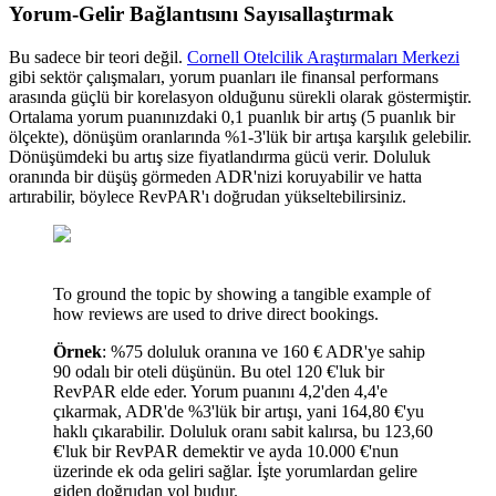
Yorum-Gelir Bağlantısını Sayısallaştırmak
Bu sadece bir teori değil.
Cornell Otelcilik Araştırmaları Merkezi
gibi sektör çalışmaları, yorum puanları ile finansal performans
arasında güçlü bir korelasyon olduğunu sürekli olarak göstermiştir.
Ortalama yorum puanınızdaki 0,1 puanlık bir artış (5 puanlık bir
ölçekte), dönüşüm oranlarında %1-3'lük bir artışa karşılık gelebilir.
Dönüşümdeki bu artış size fiyatlandırma gücü verir. Doluluk
oranında bir düşüş görmeden ADR'nizi koruyabilir ve hatta
artırabilir, böylece RevPAR'ı doğrudan yükseltebilirsiniz.
To ground the topic by showing a tangible example of
how reviews are used to drive direct bookings.
Örnek
: %75 doluluk oranına ve 160 € ADR'ye sahip
90 odalı bir oteli düşünün. Bu otel 120 €'luk bir
RevPAR elde eder. Yorum puanını 4,2'den 4,4'e
çıkarmak, ADR'de %3'lük bir artışı, yani 164,80 €'yu
haklı çıkarabilir. Doluluk oranı sabit kalırsa, bu 123,60
€'luk bir RevPAR demektir ve ayda 10.000 €'nun
üzerinde ek oda geliri sağlar. İşte yorumlardan gelire
giden doğrudan yol budur.