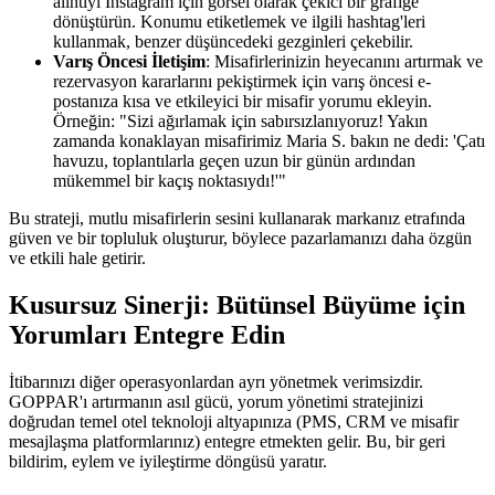
alıntıyı Instagram için görsel olarak çekici bir grafiğe
dönüştürün. Konumu etiketlemek ve ilgili hashtag'leri
kullanmak, benzer düşüncedeki gezginleri çekebilir.
Varış Öncesi İletişim
: Misafirlerinizin heyecanını artırmak ve
rezervasyon kararlarını pekiştirmek için varış öncesi e-
postanıza kısa ve etkileyici bir misafir yorumu ekleyin.
Örneğin: "Sizi ağırlamak için sabırsızlanıyoruz! Yakın
zamanda konaklayan misafirimiz Maria S. bakın ne dedi: 'Çatı
havuzu, toplantılarla geçen uzun bir günün ardından
mükemmel bir kaçış noktasıydı!'"
Bu strateji, mutlu misafirlerin sesini kullanarak markanız etrafında
güven ve bir topluluk oluşturur, böylece pazarlamanızı daha özgün
ve etkili hale getirir.
Kusursuz Sinerji: Bütünsel Büyüme için
Yorumları Entegre Edin
İtibarınızı diğer operasyonlardan ayrı yönetmek verimsizdir.
GOPPAR'ı artırmanın asıl gücü, yorum yönetimi stratejinizi
doğrudan temel otel teknoloji altyapınıza (PMS, CRM ve misafir
mesajlaşma platformlarınız) entegre etmekten gelir. Bu, bir geri
bildirim, eylem ve iyileştirme döngüsü yaratır.