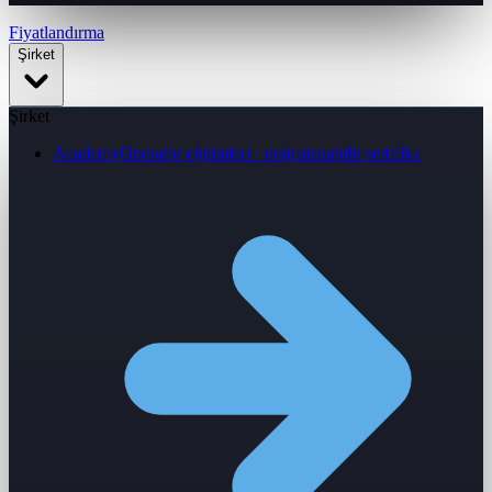
Fiyatlandırma
Şirket
Şirket
Academy
Operatör eğitimleri · doğrulanabilir sertifika