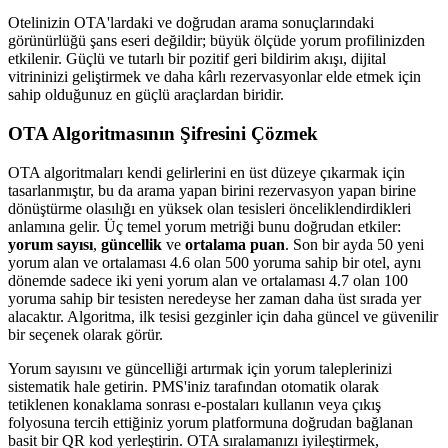
Otelinizin OTA'lardaki ve doğrudan arama sonuçlarındaki
görünürlüğü şans eseri değildir; büyük ölçüde yorum profilinizden
etkilenir. Güçlü ve tutarlı bir pozitif geri bildirim akışı, dijital
vitrininizi geliştirmek ve daha kârlı rezervasyonlar elde etmek için
sahip olduğunuz en güçlü araçlardan biridir.
OTA Algoritmasının Şifresini Çözmek
OTA algoritmaları kendi gelirlerini en üst düzeye çıkarmak için
tasarlanmıştır, bu da arama yapan birini rezervasyon yapan birine
dönüştürme olasılığı en yüksek olan tesisleri önceliklendirdikleri
anlamına gelir. Üç temel yorum metriği bunu doğrudan etkiler:
yorum sayısı
,
güncellik
ve
ortalama puan
. Son bir ayda 50 yeni
yorum alan ve ortalaması 4.6 olan 500 yoruma sahip bir otel, aynı
dönemde sadece iki yeni yorum alan ve ortalaması 4.7 olan 100
yoruma sahip bir tesisten neredeyse her zaman daha üst sırada yer
alacaktır. Algoritma, ilk tesisi gezginler için daha güncel ve güvenilir
bir seçenek olarak görür.
Yorum sayısını ve güncelliği artırmak için yorum taleplerinizi
sistematik hale getirin. PMS'iniz tarafından otomatik olarak
tetiklenen konaklama sonrası e-postaları kullanın veya çıkış
folyosuna tercih ettiğiniz yorum platformuna doğrudan bağlanan
basit bir QR kod yerleştirin. OTA sıralamanızı iyileştirmek,