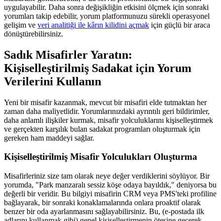
uygulayabilir. Daha sonra değişikliğin etkisini ölçmek için sonraki
yorumları takip edebilir, yorum platformunuzu sürekli operasyonel
gelişim ve
veri analitiği ile kârın kilidini açmak
için güçlü bir araca
dönüştürebilirsiniz.
Sadık Misafirler Yaratın:
Kişiselleştirilmiş Sadakat için Yorum
Verilerini Kullanın
Yeni bir misafir kazanmak, mevcut bir misafiri elde tutmaktan her
zaman daha maliyetlidir. Yorumlarınızdaki ayrıntılı geri bildirimler,
daha anlamlı ilişkiler kurmak, misafir yolculuklarını kişiselleştirmek
ve gerçekten karşılık bulan sadakat programları oluşturmak için
gereken ham maddeyi sağlar.
Kişiselleştirilmiş Misafir Yolculukları Oluşturma
Misafirleriniz size tam olarak neye değer verdiklerini söylüyor. Bir
yorumda, "Park manzaralı sessiz köşe odaya bayıldık," deniyorsa bu
değerli bir veridir. Bu bilgiyi misafirin CRM veya PMS'teki profiline
bağlayarak, bir sonraki konaklamalarında onlara proaktif olarak
benzer bir oda ayarlanmasını sağlayabilirsiniz. Bu, (e-postada ilk
adlarını kullanmak gibi) genel kişiselleştirmenin ötesine geçerek