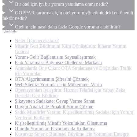
Bir otel için iyi bir yorum yanıtlama oranı nedir?
GOPPAR'ı artırmak için otel yorum yönetimindeki en önemli
faktör nedir?
Otelim için nasıl daha fazla Google yorumu alabilirim?
İçindekiler
Neler Öğreneceksiniz?
Misafir Geri Bildirimini Kâra Dönüştürün: İtibarın Yatırım
Getirisi
Yorum-Gelir Bağlantısını Sayısallaştırmak
Fark Yaratmak: Bağımsız Oteller ve Markalar
Aramalarda Öne Çıkın: OTA Sıralaması ve Doğrudan Trafik
için Yorumlar
OTA Algoritmasının Şifresini Çözmek
Web Siteniz: Yorumlar için Mükemmel Vitrin
Operasyonları İyileştirin: Hizmet Telafisi için Yapay Zeka
Destekli Geri Bildirim
Şikayetten Sadakate: Cevap Verme Sanatı
Duygu Analizi ile Proaktif Sorun Çözme
Sadık Misafirler Yaratın: Kişiselleştirilmiş Sadakat için Yorum
Verilerini Kullanın
Kişiselleştirilmiş Misafir Yolculukları Oluşturma
Olumlu Yorumları Pazarlamada Kullanma
Kusursuz Sinerji: Bütünsel Büyüme için Yorumları Entegre