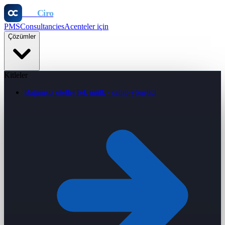
Otel
Ciro
PMS
Consultancies
Acenteler için
Çözümler
Kitleler
Bağımsız oteller
Tek mülk · sahip-yönetici