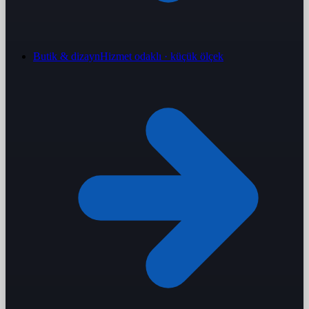
Butik & dizayn
Hizmet odaklı · küçük ölçek