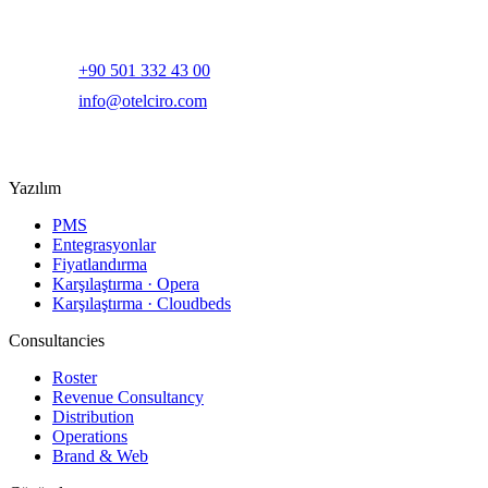
Yapay zeka destekli otel gelir yönetimi ve dijital pazarlama
platformu.
+90 501 332 43 00
info@otelciro.com
Topkapı Mah., Turgut Özal Millet Cd. No:148,
34093 Fatih/İstanbul
Yazılım
PMS
Entegrasyonlar
Fiyatlandırma
Karşılaştırma · Opera
Karşılaştırma · Cloudbeds
Consultancies
Roster
Revenue Consultancy
Distribution
Operations
Brand & Web