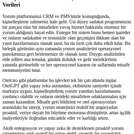
Verileri
Yorum platformunuz CRM ve PMS'inizle konuştuğunda,
kişiselleştirme zahmetsiz hale gelir. Üst düzey sadakat programınızın
bir parçası olan bir misafirden yavaş hizmet hakkında olumsuz bir
yorum aldığınızı hayal edin. Entegre bir sistem bunu hemen işaretler
ve onların sadakatini ve tesisinizle olan geçmişini dikkate alan bir
yanıt hazırlamanıza olanak tanır, bu da özrü çok daha etkili kılar. Bu
birleşik görünüm aynı zamanda yorum analizlerini operasyonel
panolarınıza geri beslemenize de olanak tanır. Duygu analizinden
elde edilen ana temalar, günlük doluluk ve gelir metriklerinin
yanında görünebilir ve her operasyonel kararın ön saflarında misafir
memnuniyetini tutar.
Otelciro gibi platformlar bu işlevleri tek bir çatı altında toplar.
OtelGPT gibi yapay zeka asistanları, ekibinizin saniyeler içinde
markaya uygun, kişiselleştirilmiş yorum yanıtları hazırlamasına
yardımcı olabilir ve onların oteldeki misafirlere odaklanmaları için
zaman kazandırır. Misafir geri bildirimi ve otel operasyonları
arasındaki bu sinerji, yorum stratejinizi reaktif bir angaryadan
proaktif, veriye dayalı bir büyüme motoruna dönüştürür, artan işçilik
maliyetleriyle doğrudan mücadele eder ve karlılığı artırır.
Akıllı entegrasyon ve yapay zeka ile desteklenen proaktif yorum
yönetiminin artık reaktif bir görev değil, stratejik bir zorunluluk