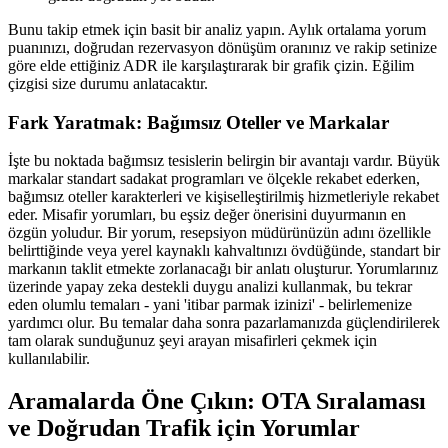
Bunu takip etmek için basit bir analiz yapın. Aylık ortalama yorum
puanınızı, doğrudan rezervasyon dönüşüm oranınız ve rakip setinize
göre elde ettiğiniz ADR ile karşılaştırarak bir grafik çizin. Eğilim
çizgisi size durumu anlatacaktır.
Fark Yaratmak: Bağımsız Oteller ve Markalar
İşte bu noktada bağımsız tesislerin belirgin bir avantajı vardır. Büyük
markalar standart sadakat programları ve ölçekle rekabet ederken,
bağımsız oteller karakterleri ve kişiselleştirilmiş hizmetleriyle rekabet
eder. Misafir yorumları, bu eşsiz değer önerisini duyurmanın en
özgün yoludur. Bir yorum, resepsiyon müdürünüzün adını özellikle
belirttiğinde veya yerel kaynaklı kahvaltınızı övdüğünde, standart bir
markanın taklit etmekte zorlanacağı bir anlatı oluşturur. Yorumlarınız
üzerinde yapay zeka destekli duygu analizi kullanmak, bu tekrar
eden olumlu temaları - yani 'itibar parmak izinizi' - belirlemenize
yardımcı olur. Bu temalar daha sonra pazarlamanızda güçlendirilerek
tam olarak sunduğunuz şeyi arayan misafirleri çekmek için
kullanılabilir.
Aramalarda Öne Çıkın: OTA Sıralaması
ve Doğrudan Trafik için Yorumlar