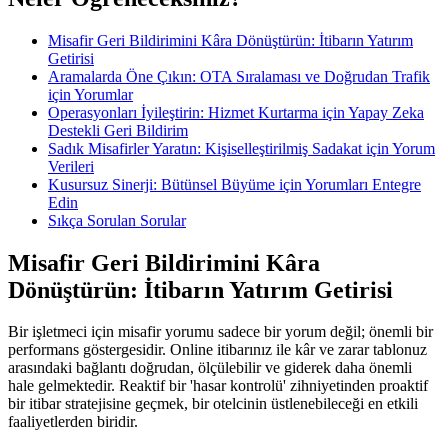
Misafir Geri Bildirimini Kâra Dönüştürün: İtibarın Yatırım
Getirisi
Aramalarda Öne Çıkın: OTA Sıralaması ve Doğrudan Trafik
için Yorumlar
Operasyonları İyileştirin: Hizmet Kurtarma için Yapay Zeka
Destekli Geri Bildirim
Sadık Misafirler Yaratın: Kişiselleştirilmiş Sadakat için Yorum
Verileri
Kusursuz Sinerji: Bütünsel Büyüme için Yorumları Entegre
Edin
Sıkça Sorulan Sorular
Misafir Geri Bildirimini Kâra
Dönüştürün: İtibarın Yatırım Getirisi
Bir işletmeci için misafir yorumu sadece bir yorum değil; önemli bir
performans göstergesidir. Online itibarınız ile kâr ve zarar tablonuz
arasındaki bağlantı doğrudan, ölçülebilir ve giderek daha önemli
hale gelmektedir. Reaktif bir 'hasar kontrolü' zihniyetinden proaktif
bir itibar stratejisine geçmek, bir otelcinin üstlenebileceği en etkili
faaliyetlerden biridir.