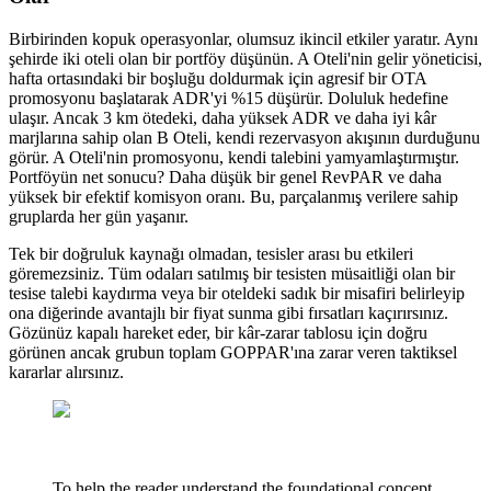
Birbirinden kopuk operasyonlar, olumsuz ikincil etkiler yaratır. Aynı
şehirde iki oteli olan bir portföy düşünün. A Oteli'nin gelir yöneticisi,
hafta ortasındaki bir boşluğu doldurmak için agresif bir OTA
promosyonu başlatarak ADR'yi %15 düşürür. Doluluk hedefine
ulaşır. Ancak 3 km ötedeki, daha yüksek ADR ve daha iyi kâr
marjlarına sahip olan B Oteli, kendi rezervasyon akışının durduğunu
görür. A Oteli'nin promosyonu, kendi talebini yamyamlaştırmıştır.
Portföyün net sonucu? Daha düşük bir genel RevPAR ve daha
yüksek bir efektif komisyon oranı. Bu, parçalanmış verilere sahip
gruplarda her gün yaşanır.
Tek bir doğruluk kaynağı olmadan, tesisler arası bu etkileri
göremezsiniz. Tüm odaları satılmış bir tesisten müsaitliği olan bir
tesise talebi kaydırma veya bir oteldeki sadık bir misafiri belirleyip
ona diğerinde avantajlı bir fiyat sunma gibi fırsatları kaçırırsınız.
Gözünüz kapalı hareket eder, bir kâr-zarar tablosu için doğru
görünen ancak grubun toplam GOPPAR'ına zarar veren taktiksel
kararlar alırsınız.
To help the reader understand the foundational concept