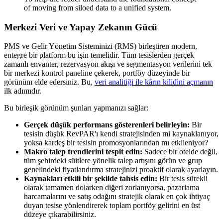
of moving from siloed data to a unified system.
Merkezi Veri ve Yapay Zekanın Gücü
PMS ve Gelir Yönetim Sisteminizi (RMS) birleştiren modern,
entegre bir platform bu işin temelidir. Tüm tesislerden gerçek
zamanlı envanter, rezervasyon akışı ve segmentasyon verilerini tek
bir merkezi kontrol paneline çekerek, portföy düzeyinde bir
görünüm elde edersiniz. Bu,
veri analitiği ile kârın kilidini açmanın
ilk adımıdır.
Bu birleşik görünüm şunları yapmanızı sağlar:
Gerçek düşük performans gösterenleri belirleyin:
Bir
tesisin düşük RevPAR'ı kendi stratejisinden mi kaynaklanıyor,
yoksa kardeş bir tesisin promosyonlarından mı etkileniyor?
Makro talep trendlerini tespit edin:
Sadece bir otelde değil,
tüm şehirdeki süitlere yönelik talep artışını görün ve grup
genelindeki fiyatlandırma stratejinizi proaktif olarak ayarlayın.
Kaynakları etkili bir şekilde tahsis edin:
Bir tesis sürekli
olarak tamamen dolarken diğeri zorlanıyorsa, pazarlama
harcamalarını ve satış odağını stratejik olarak en çok ihtiyaç
duyan tesise yönlendirerek toplam portföy gelirini en üst
düzeye çıkarabilirsiniz.