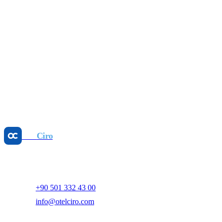
16 Tem 2026
Revenue Management
Fiyat Eşitsizliğini Durdurun: Parite Yönetimi
Kazandırır
25 May 2026
Revenue Management
Dinamik Fiyatlandırma: GOPPAR'ı Artırın, Manuel
İşi Az
25 May 2026
Otel
Ciro
Yapay zeka destekli otel gelir yönetimi ve dijital pazarlama
platformu.
+90 501 332 43 00
info@otelciro.com
Topkapı Mah., Turgut Özal Millet Cd. No:148,