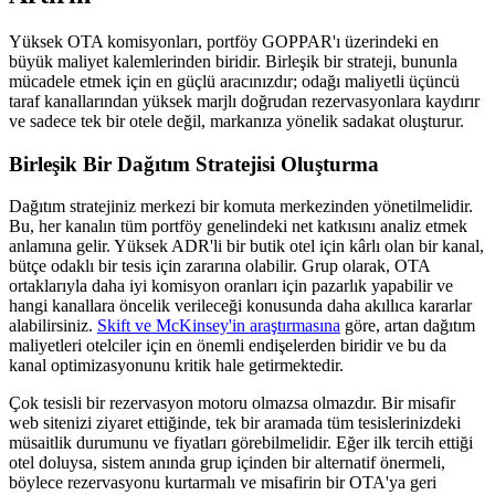
Yüksek OTA komisyonları, portföy GOPPAR'ı üzerindeki en
büyük maliyet kalemlerinden biridir. Birleşik bir strateji, bununla
mücadele etmek için en güçlü aracınızdır; odağı maliyetli üçüncü
taraf kanallarından yüksek marjlı doğrudan rezervasyonlara kaydırır
ve sadece tek bir otele değil, markanıza yönelik sadakat oluşturur.
Birleşik Bir Dağıtım Stratejisi Oluşturma
Dağıtım stratejiniz merkezi bir komuta merkezinden yönetilmelidir.
Bu, her kanalın tüm portföy genelindeki net katkısını analiz etmek
anlamına gelir. Yüksek ADR'li bir butik otel için kârlı olan bir kanal,
bütçe odaklı bir tesis için zararına olabilir. Grup olarak, OTA
ortaklarıyla daha iyi komisyon oranları için pazarlık yapabilir ve
hangi kanallara öncelik verileceği konusunda daha akıllıca kararlar
alabilirsiniz.
Skift ve McKinsey'in araştırmasına
göre, artan dağıtım
maliyetleri otelciler için en önemli endişelerden biridir ve bu da
kanal optimizasyonunu kritik hale getirmektedir.
Çok tesisli bir rezervasyon motoru olmazsa olmazdır. Bir misafir
web sitenizi ziyaret ettiğinde, tek bir aramada tüm tesislerinizdeki
müsaitlik durumunu ve fiyatları görebilmelidir. Eğer ilk tercih ettiği
otel doluysa, sistem anında grup içinden bir alternatif önermeli,
böylece rezervasyonu kurtarmalı ve misafirin bir OTA'ya geri