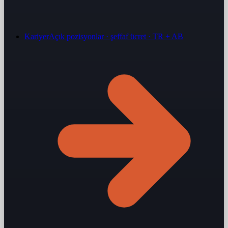
Kariyer
Açık pozisyonlar · şeffaf ücret · TR + AB