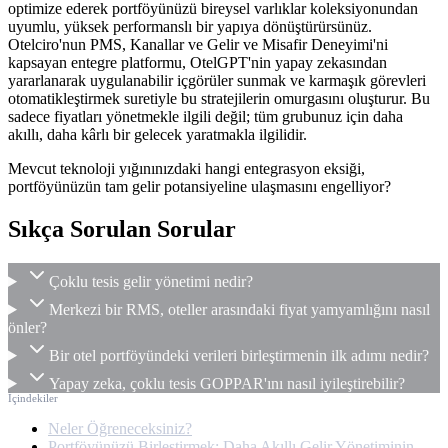
optimize ederek portföyünüzü bireysel varlıklar koleksiyonundan
uyumlu, yüksek performanslı bir yapıya dönüştürürsünüz.
Otelciro'nun PMS, Kanallar ve Gelir ve Misafir Deneyimi'ni
kapsayan entegre platformu, OtelGPT'nin yapay zekasından
yararlanarak uygulanabilir içgörüler sunmak ve karmaşık görevleri
otomatikleştirmek suretiyle bu stratejilerin omurgasını oluşturur. Bu
sadece fiyatları yönetmekle ilgili değil; tüm grubunuz için daha
akıllı, daha kârlı bir gelecek yaratmakla ilgilidir.
Mevcut teknoloji yığınınızdaki hangi entegrasyon eksiği,
portföyünüzün tam gelir potansiyeline ulaşmasını engelliyor?
Sıkça Sorulan Sorular
Çoklu tesis gelir yönetimi nedir?
Merkezi bir RMS, oteller arasındaki fiyat yamyamlığını nasıl
önler?
Bir otel portföyündeki verileri birleştirmenin ilk adımı nedir?
Yapay zeka, çoklu tesis GOPPAR'ını nasıl iyileştirebilir?
İçindekiler
Neler Öğreneceksiniz?
Portföyünüzü Birleştirmek: Daha Akıllı Gelir Yönetiminin