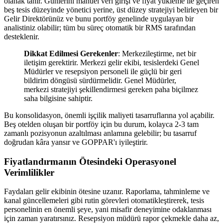
olanak tanır. Günlerini manuel veri girişi ve fiyat yükleme ile geçiren
beş tesis düzeyinde yönetici yerine, üst düzey stratejiyi belirleyen bir
Gelir Direktörünüz ve bunu portföy genelinde uygulayan bir
analistiniz olabilir; tüm bu süreç otomatik bir RMS tarafından
desteklenir.
Dikkat Edilmesi Gerekenler
: Merkezileştirme, net bir
iletişim gerektirir. Merkezi gelir ekibi, tesislerdeki Genel
Müdürler ve resepsiyon personeli ile güçlü bir geri
bildirim döngüsü sürdürmelidir. Genel Müdürler,
merkezi stratejiyi şekillendirmesi gereken paha biçilmez
saha bilgisine sahiptir.
Bu konsolidasyon, önemli işçilik maliyeti tasarruflarına yol açabilir.
Beş otelden oluşan bir portföy için bu durum, kolayca 2-3 tam
zamanlı pozisyonun azaltılması anlamına gelebilir; bu tasarruf
doğrudan kâra yansır ve GOPPAR'ı iyileştirir.
Fiyatlandırmanın Ötesindeki Operasyonel
Verimlilikler
Faydaları gelir ekibinin ötesine uzanır. Raporlama, tahminleme ve
kanal güncellemeleri gibi rutin görevleri otomatikleştirerek, tesis
personelinin en önemli şeye, yani misafir deneyimine odaklanması
için zaman yaratırsınız. Resepsiyon müdürü rapor çekmekle daha az,