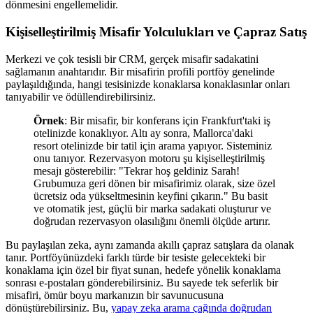
dönmesini engellemelidir.
Kişiselleştirilmiş Misafir Yolculukları ve Çapraz Satış
Merkezi ve çok tesisli bir CRM, gerçek misafir sadakatini
sağlamanın anahtarıdır. Bir misafirin profili portföy genelinde
paylaşıldığında, hangi tesisinizde konaklarsa konaklasınlar onları
tanıyabilir ve ödüllendirebilirsiniz.
Örnek
: Bir misafir, bir konferans için Frankfurt'taki iş
otelinizde konaklıyor. Altı ay sonra, Mallorca'daki
resort otelinizde bir tatil için arama yapıyor. Sisteminiz
onu tanıyor. Rezervasyon motoru şu kişiselleştirilmiş
mesajı gösterebilir: "Tekrar hoş geldiniz Sarah!
Grubumuza geri dönen bir misafirimiz olarak, size özel
ücretsiz oda yükseltmesinin keyfini çıkarın." Bu basit
ve otomatik jest, güçlü bir marka sadakati oluşturur ve
doğrudan rezervasyon olasılığını önemli ölçüde artırır.
Bu paylaşılan zeka, aynı zamanda akıllı çapraz satışlara da olanak
tanır. Portföyünüzdeki farklı türde bir tesiste gelecekteki bir
konaklama için özel bir fiyat sunan, hedefe yönelik konaklama
sonrası e-postaları gönderebilirsiniz. Bu sayede tek seferlik bir
misafiri, ömür boyu markanızın bir savunucusuna
dönüştürebilirsiniz. Bu,
yapay zeka arama çağında doğrudan