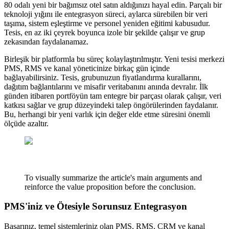
80 odalı yeni bir bağımsız otel satın aldığınızı hayal edin. Parçalı bir
teknoloji yığını ile entegrasyon süreci, aylarca sürebilen bir veri
taşıma, sistem eşleştirme ve personel yeniden eğitimi kabusudur.
Tesis, en az iki çeyrek boyunca izole bir şekilde çalışır ve grup
zekasından faydalanamaz.
Birleşik bir platformla bu süreç kolaylaştırılmıştır. Yeni tesisi merkezi
PMS, RMS ve kanal yöneticinize birkaç gün içinde
bağlayabilirsiniz. Tesis, grubunuzun fiyatlandırma kurallarını,
dağıtım bağlantılarını ve misafir veritabanını anında devralır. İlk
günden itibaren portföyün tam entegre bir parçası olarak çalışır, veri
katkısı sağlar ve grup düzeyindeki talep öngörülerinden faydalanır.
Bu, herhangi bir yeni varlık için değer elde etme süresini önemli
ölçüde azaltır.
To visually summarize the article's main arguments and
reinforce the value proposition before the conclusion.
PMS'iniz ve Ötesiyle Sorunsuz Entegrasyon
Başarınız, temel sistemleriniz olan PMS, RMS, CRM ve kanal