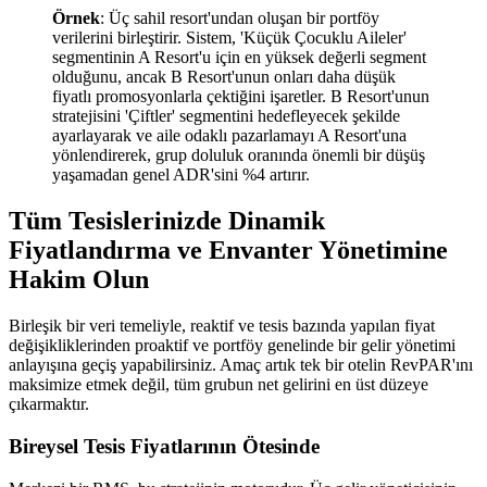
Örnek
: Üç sahil resort'undan oluşan bir portföy
verilerini birleştirir. Sistem, 'Küçük Çocuklu Aileler'
segmentinin A Resort'u için en yüksek değerli segment
olduğunu, ancak B Resort'unun onları daha düşük
fiyatlı promosyonlarla çektiğini işaretler. B Resort'unun
stratejisini 'Çiftler' segmentini hedefleyecek şekilde
ayarlayarak ve aile odaklı pazarlamayı A Resort'una
yönlendirerek, grup doluluk oranında önemli bir düşüş
yaşamadan genel ADR'sini %4 artırır.
Tüm Tesislerinizde Dinamik
Fiyatlandırma ve Envanter Yönetimine
Hakim Olun
Birleşik bir veri temeliyle, reaktif ve tesis bazında yapılan fiyat
değişikliklerinden proaktif ve portföy genelinde bir gelir yönetimi
anlayışına geçiş yapabilirsiniz. Amaç artık tek bir otelin RevPAR'ını
maksimize etmek değil, tüm grubun net gelirini en üst düzeye
çıkarmaktır.
Bireysel Tesis Fiyatlarının Ötesinde