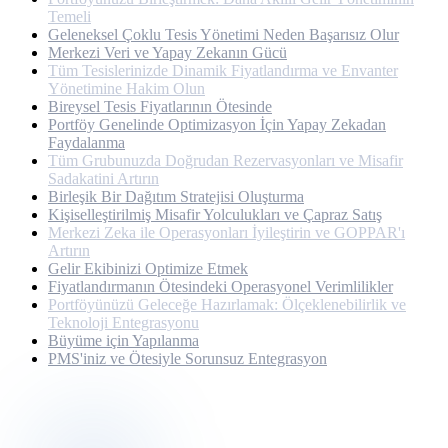
Temeli
Geleneksel Çoklu Tesis Yönetimi Neden Başarısız Olur
Merkezi Veri ve Yapay Zekanın Gücü
Tüm Tesislerinizde Dinamik Fiyatlandırma ve Envanter
Yönetimine Hakim Olun
Bireysel Tesis Fiyatlarının Ötesinde
Portföy Genelinde Optimizasyon İçin Yapay Zekadan
Faydalanma
Tüm Grubunuzda Doğrudan Rezervasyonları ve Misafir
Sadakatini Artırın
Birleşik Bir Dağıtım Stratejisi Oluşturma
Kişiselleştirilmiş Misafir Yolculukları ve Çapraz Satış
Merkezi Zeka ile Operasyonları İyileştirin ve GOPPAR'ı
Artırın
Gelir Ekibinizi Optimize Etmek
Fiyatlandırmanın Ötesindeki Operasyonel Verimlilikler
Portföyünüzü Geleceğe Hazırlamak: Ölçeklenebilirlik ve
Teknoloji Entegrasyonu
Büyüme için Yapılanma
PMS'iniz ve Ötesiyle Sorunsuz Entegrasyon