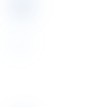
Discovery
Bu yazının yazarıyla 30 dakika
konuşalım.
Discovery görüşmesi ücretsiz. Otelinizin pricing, dağıtım, operasyon
resmini birlikte çıkarırız.
Discovery görüşmesi