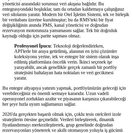
yöneticisi arasındaki sorunsuz veri akışına bağlıdır. Bu
entegrasyondaki boşluklar, tam da ortadan kaldırmaya çalıştığınız
veri silolarını yaratır. Modern bir Otel İşletim Sistemi, tek ve birleşik
bir veritabanı üzerine kurulmuştur; bu da RMS'teki bir fiyat
değişikliğinin anında PMS, kanal yöneticisi ve doğrudan
rezervasyon motorunuza yansımasını sağlar. Tek bir doğruluk
kaynağı olduğu için parite sapması olmaz.
Profesyonel İpucu
: Teknoloji değerlendirirken,
API'lerle bir araya getirilmiş, alanının en iyisi çözümler
koleksiyonu yerine, tek ve entegre bir sistem olarak inşa
edilmiş platformlara öncelik verin. İkinci seçenek işe
yarayabilir, ancak genellikle gerçek zamanlı bir portföy
stratejisini baltalayan hata noktaları ve veri gecikmesi
yaratır.
Bu entegre altyapıya yatırım yapmak, portföyünüzün geleceği için
verebileceğiniz en önemli sermaye kararıdır. Uzun vadeli
operasyonel zorlukları azaltır ve piyasanın karşınıza çıkarabileceği
her şeye hızla uyum sağlamanızı sağlar.
2026'da gerçekten başarılı olmak için, çoklu tesis otelcileri izole
stratejilerin ötesine geçmelidir. Verileri birleştirerek, dinamik
fiyatlandırmayı merkezileştirerek, grup genelinde doğrudan
rezervasyonları yöneterek ve akıllı otomasyon yoluyla iş gücünü