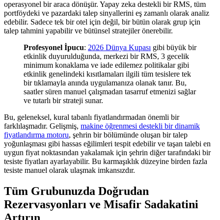
operasyonel bir araca dönüşür. Yapay zeka destekli bir RMS, tüm
portföydeki ve pazardaki talep sinyallerini eş zamanlı olarak analiz
edebilir. Sadece tek bir otel için değil, bir bütün olarak grup için
talep tahmini yapabilir ve bütünsel stratejiler önerebilir.
Profesyonel İpucu
:
2026 Dünya Kupası
gibi büyük bir
etkinlik duyurulduğunda, merkezi bir RMS, 3 gecelik
minimum konaklama ve iade edilemez politikalar gibi
etkinlik genelindeki kısıtlamaları ilgili tüm tesislere tek
bir tıklamayla anında uygulamanıza olanak tanır. Bu,
saatler süren manuel çalışmadan tasarruf etmenizi sağlar
ve tutarlı bir strateji sunar.
Bu, geleneksel, kural tabanlı fiyatlandırmadan önemli bir
farklılaşmadır. Gelişmiş,
makine öğrenmesi destekli bir dinamik
fiyatlandırma motoru
, şehrin bir bölümünde oluşan bir talep
yoğunlaşması gibi hassas eğilimleri tespit edebilir ve taşan talebi en
uygun fiyat noktasından yakalamak için şehrin diğer tarafındaki bir
tesiste fiyatları ayarlayabilir. Bu karmaşıklık düzeyine birden fazla
tesiste manuel olarak ulaşmak imkansızdır.
Tüm Grubunuzda Doğrudan
Rezervasyonları ve Misafir Sadakatini
Artırın