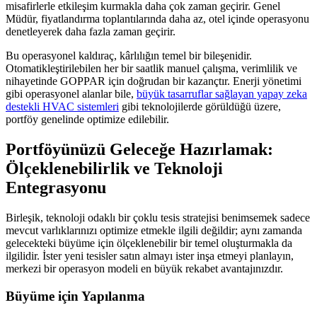
misafirlerle etkileşim kurmakla daha çok zaman geçirir. Genel
Müdür, fiyatlandırma toplantılarında daha az, otel içinde operasyonu
denetleyerek daha fazla zaman geçirir.
Bu operasyonel kaldıraç, kârlılığın temel bir bileşenidir.
Otomatikleştirilebilen her bir saatlik manuel çalışma, verimlilik ve
nihayetinde GOPPAR için doğrudan bir kazançtır. Enerji yönetimi
gibi operasyonel alanlar bile,
büyük tasarruflar sağlayan yapay zeka
destekli HVAC sistemleri
gibi teknolojilerde görüldüğü üzere,
portföy genelinde optimize edilebilir.
Portföyünüzü Geleceğe Hazırlamak:
Ölçeklenebilirlik ve Teknoloji
Entegrasyonu
Birleşik, teknoloji odaklı bir çoklu tesis stratejisi benimsemek sadece
mevcut varlıklarınızı optimize etmekle ilgili değildir; aynı zamanda
gelecekteki büyüme için ölçeklenebilir bir temel oluşturmakla da
ilgilidir. İster yeni tesisler satın almayı ister inşa etmeyi planlayın,
merkezi bir operasyon modeli en büyük rekabet avantajınızdır.
Büyüme için Yapılanma