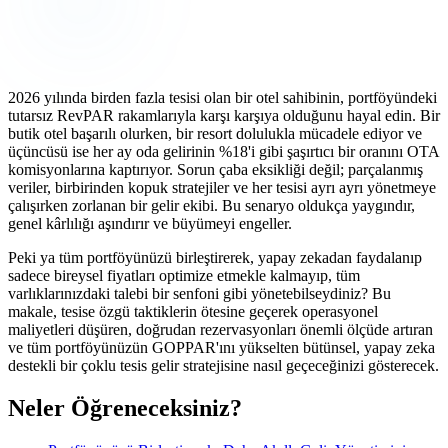
2026 yılında birden fazla tesisi olan bir otel sahibinin, portföyündeki
tutarsız RevPAR rakamlarıyla karşı karşıya olduğunu hayal edin. Bir
butik otel başarılı olurken, bir resort dolulukla mücadele ediyor ve
üçüncüsü ise her ay oda gelirinin %18'i gibi şaşırtıcı bir oranını OTA
komisyonlarına kaptırıyor. Sorun çaba eksikliği değil; parçalanmış
veriler, birbirinden kopuk stratejiler ve her tesisi ayrı ayrı yönetmeye
çalışırken zorlanan bir gelir ekibi. Bu senaryo oldukça yaygındır,
genel kârlılığı aşındırır ve büyümeyi engeller.
Peki ya tüm portföyünüzü birleştirerek, yapay zekadan faydalanıp
sadece bireysel fiyatları optimize etmekle kalmayıp, tüm
varlıklarınızdaki talebi bir senfoni gibi yönetebilseydiniz? Bu
makale, tesise özgü taktiklerin ötesine geçerek operasyonel
maliyetleri düşüren, doğrudan rezervasyonları önemli ölçüde artıran
ve tüm portföyünüzün GOPPAR'ını yükselten bütünsel, yapay zeka
destekli bir çoklu tesis gelir stratejisine nasıl geçeceğinizi gösterecek.
Neler Öğreneceksiniz?