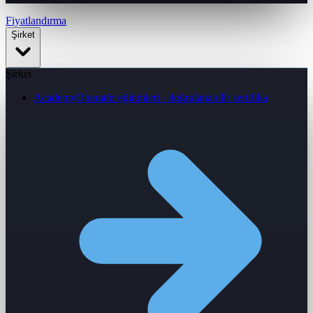
Fiyatlandırma
Şirket
Şirket
Academy
Operatör eğitimleri · doğrulanabilir sertifika