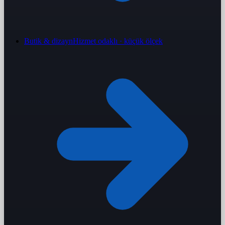
Butik & dizayn
Hizmet odaklı · küçük ölçek