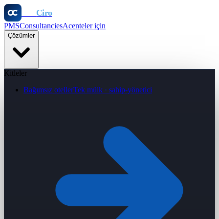
Otel
Ciro
PMS
Consultancies
Acenteler için
Çözümler
Kitleler
Bağımsız oteller
Tek mülk · sahip-yönetici