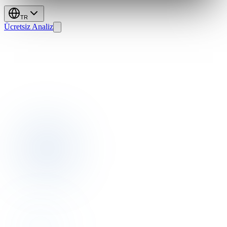
TR
Ücretsiz Analiz
Daha
Akıllı
Tesis
Portföyü
Geliri:
Portföy
GOPPAR