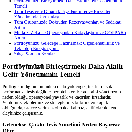
Portföyünüzü Birleştirmek: Daha Akıllı Gelir Yönetiminin
Temeli
Tüm Tesislerde Dinamik Fiyatlandırma ve Envanter
Yönetiminde Uzmanlaşın
Tüm Grubunuzda Doğrudan Rezervasyonları ve Sadakati
Artırın
Merkezi Zeka ile Operasyonları Kolaylaştırın ve GOPPAR'ı
Artırın
Portföyünüzü Geleceğe Hazırlamak: Ölçeklenebilirlik ve
Teknoloji Entegrasyonu
Sıkça Sorulan Sorular
Portföyünüzü Birleştirmek: Daha Akıllı
Gelir Yönetiminin Temeli
Portföy kârlılığının önündeki en büyük engel, tek bir düşük
performanslı tesis değildir; her oteli ayrı bir ada gibi yönetmenin
neden olduğu operasyonel yavaşlık ve kaçırılan fırsatlardır.
Verileriniz, ekipleriniz ve stratejileriniz birbirinden kopuk
olduğunda, sadece verimsiz olmakla kalmaz, aktif olarak kendi
aleyhinize çalışırsınız.
Geleneksel Çoklu Tesis Yönetimi Neden Başarısız
Olur