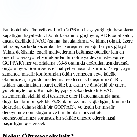
Butik oteliniz The Willow Inn'in 2026'nın ilk çeyreği için hesaplarını
kapattığını hayal edin. Doluluk oranınız güçlüydü, ADR sabit kaldı,
ancak özellikle HVAC (ısıtma, havalandırma ve klima) olmak üzere
faturalar, zorlukla kazanılan her kuruşu eriten ağır bir yük gibiydi.
Yalnız değilsiniz; enerji maliyetlerinin bağımsız otelciler için en
önemli operasyonel zorluklardan biri olmaya devam edeceği ve
GOPPAR'ı her yıl ortalama %3-5 oranında doğrudan aşındıracağı
öngörülüyor. Sorun sadece 'maliyetleri nasıl düşürürüz?' değil, aynı
zamanda 'misafir konforundan ödün vermeden veya küçük
ekibimize aşırı yüklenmeden maliyetleri nasıl düşürürüz?'. Bu,
ışıkları kapatmaktan ibaret değil; bu, akıllı ve öngörülü bir enerji
yönetimiyle ilgili. Bu makale, yapay zeka destekli HVAC
sistemlerinin sizinki gibi tesislerde enerji harcamalarında nasıl
doğrulanabilir bir şekilde %28'lik bir azalma sağladığını, bunun da
doğrudan daha sağlıklı bir GOPPAR'a ve üstün bir misafir
deneyimine dönüştüğünü ve tüm bunları mevcut otel
operasyonlarınıza sorunsuz bir şekilde entegre ederek nasıl
başardığını gösterecek.
Neler Öğreneceksiniz?