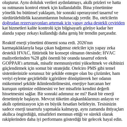
oluşturur. Aynı doluluk verileri aydınlatmayı, akıllı prizleri ve hatta
su ısıtmasını kontrol etmek için kullanılabilir. Bina yönetimine
yönelik bu bütünsel yaklaşım, bir sonraki operasyonel tasarruf ve
sürdürülebilirlik kazanımlarının bulunacağı yerdir. Bu, otelcilerin
doğrudan rezervasyonları artırmak için yapay zeka destekli çeviriden
kat hizmetleri kalite kontrolü için bilgisayarlı görüye kadar her
alanda yapay zekayı kullandığı daha geniş bir trendin parçasıdır.
Reaktif enerji yönetimi dönemi sona erdi. 2026'nın
karmaşıklıklarıyla başa çıkan bağımsız otelciler için yapay zeka
destekli HVAC, fütüristik bir konsept olmanın ötesinde; HVAC
maliyetlerinden %28 gibi önemli bir oranda tasarruf ederek
GOPPAR'ı artırmak, misafir memnuniyetini yükseltmek ve ekibinizi
güçlendirmek için somut bir stratejidir. Otelciro PMS gibi temel
sistemlerinizle sorunsuz bir şekilde entegre olan bu çözümler, ham
veriyi eyleme geçirilebilir içgörülere dönüştürerek her odanın
mükemmel şekilde iklimlendirilmesini, enerjiye harcanan her
kuruşun optimize edilmesini ve her misafirin kendini değerli
hissetmesini sağlar. Bir sonraki adımınız ne mi? Basit bir enerji
denetimiyle başlayın. Mevcut tüketim alışkanlıklarınızı anlayın ve
akıllı optimizasyon için en büyük fırsatları belirleyin. Tesisinizin
sadece enerji tasarrufu yapmakla kalmayıp, aynı zamanda ihtiyaçları
akıllıca öngördüğü, misafirleri memnun ettiği ve sürekli olarak
rakiplerinden daha iyi performans gösterdiği bir gelecek hayal edin.