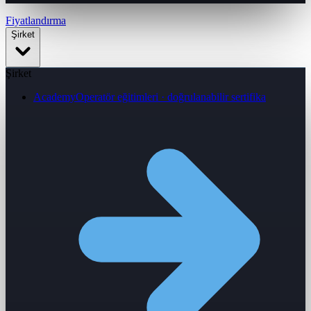
Fiyatlandırma
Şirket
Şirket
Academy
Operatör eğitimleri · doğrulanabilir sertifika