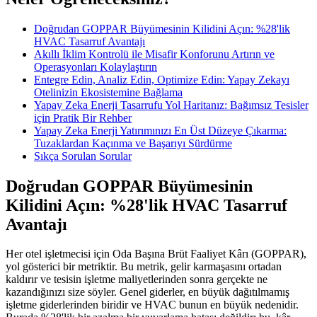
Doğrudan GOPPAR Büyümesinin Kilidini Açın: %28'lik
HVAC Tasarruf Avantajı
Akıllı İklim Kontrolü ile Misafir Konforunu Artırın ve
Operasyonları Kolaylaştırın
Entegre Edin, Analiz Edin, Optimize Edin: Yapay Zekayı
Otelinizin Ekosistemine Bağlama
Yapay Zeka Enerji Tasarrufu Yol Haritanız: Bağımsız Tesisler
için Pratik Bir Rehber
Yapay Zeka Enerji Yatırımınızı En Üst Düzeye Çıkarma:
Tuzaklardan Kaçınma ve Başarıyı Sürdürme
Sıkça Sorulan Sorular
Doğrudan GOPPAR Büyümesinin
Kilidini Açın: %28'lik HVAC Tasarruf
Avantajı
Her otel işletmecisi için Oda Başına Brüt Faaliyet Kârı (GOPPAR),
yol gösterici bir metriktir. Bu metrik, gelir karmaşasını ortadan
kaldırır ve tesisin işletme maliyetlerinden sonra gerçekte ne
kazandığınızı size söyler. Genel giderler, en büyük dağıtılmamış
işletme giderlerinden biridir ve HVAC bunun en büyük nedenidir.