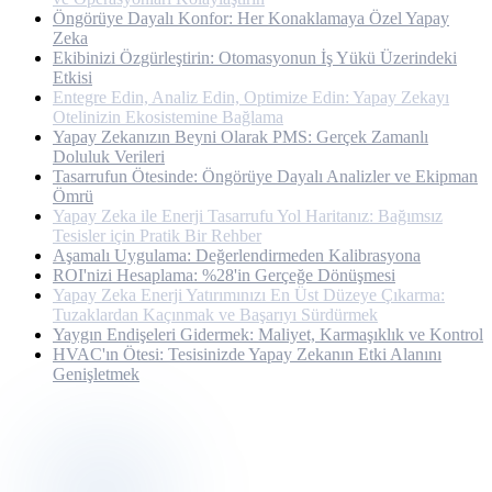
Öngörüye Dayalı Konfor: Her Konaklamaya Özel Yapay
Zeka
Ekibinizi Özgürleştirin: Otomasyonun İş Yükü Üzerindeki
Etkisi
Entegre Edin, Analiz Edin, Optimize Edin: Yapay Zekayı
Otelinizin Ekosistemine Bağlama
Yapay Zekanızın Beyni Olarak PMS: Gerçek Zamanlı
Doluluk Verileri
Tasarrufun Ötesinde: Öngörüye Dayalı Analizler ve Ekipman
Ömrü
Yapay Zeka ile Enerji Tasarrufu Yol Haritanız: Bağımsız
Tesisler için Pratik Bir Rehber
Aşamalı Uygulama: Değerlendirmeden Kalibrasyona
ROI'nizi Hesaplama: %28'in Gerçeğe Dönüşmesi
Yapay Zeka Enerji Yatırımınızı En Üst Düzeye Çıkarma:
Tuzaklardan Kaçınmak ve Başarıyı Sürdürmek
Yaygın Endişeleri Gidermek: Maliyet, Karmaşıklık ve Kontrol
HVAC'ın Ötesi: Tesisinizde Yapay Zekanın Etki Alanını
Genişletmek