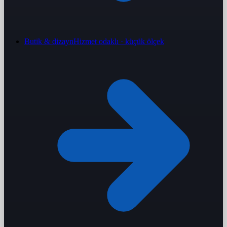
Butik & dizayn
Hizmet odaklı · küçük ölçek