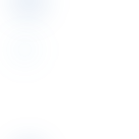
Discovery
Bu yazının yazarıyla 30 dakika
konuşalım.
Discovery görüşmesi ücretsiz. Otelinizin pricing, dağıtım, operasyon
resmini birlikte çıkarırız.
Discovery görüşmesi