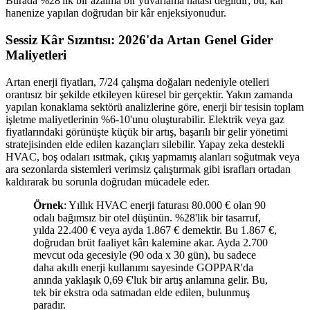
Burada %28'lik bir azalma bir yuvarlama hatası değildir; bu, kâr
hanenize yapılan doğrudan bir kâr enjeksiyonudur.
Sessiz Kâr Sızıntısı: 2026'da Artan Genel Gider
Maliyetleri
Artan enerji fiyatları, 7/24 çalışma doğaları nedeniyle otelleri
orantısız bir şekilde etkileyen küresel bir gerçektir. Yakın zamanda
yapılan konaklama sektörü analizlerine göre, enerji bir tesisin toplam
işletme maliyetlerinin %6-10'unu oluşturabilir. Elektrik veya gaz
fiyatlarındaki görünüşte küçük bir artış, başarılı bir gelir yönetimi
stratejisinden elde edilen kazançları silebilir. Yapay zeka destekli
HVAC, boş odaları ısıtmak, çıkış yapmamış alanları soğutmak veya
ara sezonlarda sistemleri verimsiz çalıştırmak gibi israfları ortadan
kaldırarak bu sorunla doğrudan mücadele eder.
Örnek
: Yıllık HVAC enerji faturası 80.000 € olan 90
odalı bağımsız bir otel düşünün. %28'lik bir tasarruf,
yılda 22.400 € veya ayda 1.867 € demektir. Bu 1.867 €,
doğrudan brüt faaliyet kârı kalemine akar. Ayda 2.700
mevcut oda gecesiyle (90 oda x 30 gün), bu sadece
daha akıllı enerji kullanımı sayesinde GOPPAR'da
anında yaklaşık 0,69 €'luk bir artış anlamına gelir. Bu,
tek bir ekstra oda satmadan elde edilen, bulunmuş
paradır.