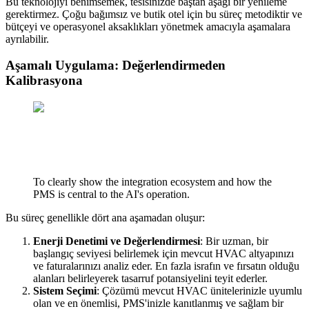
Bu teknolojiyi benimsemek, tesisinizde baştan aşağı bir yenileme
gerektirmez. Çoğu bağımsız ve butik otel için bu süreç metodiktir ve
bütçeyi ve operasyonel aksaklıkları yönetmek amacıyla aşamalara
ayrılabilir.
Aşamalı Uygulama: Değerlendirmeden
Kalibrasyona
To clearly show the integration ecosystem and how the
PMS is central to the AI's operation.
Bu süreç genellikle dört ana aşamadan oluşur:
Enerji Denetimi ve Değerlendirmesi
: Bir uzman, bir
başlangıç seviyesi belirlemek için mevcut HVAC altyapınızı
ve faturalarınızı analiz eder. En fazla israfın ve fırsatın olduğu
alanları belirleyerek tasarruf potansiyelini teyit ederler.
Sistem Seçimi
: Çözümü mevcut HVAC ünitelerinizle uyumlu
olan ve en önemlisi, PMS'inizle kanıtlanmış ve sağlam bir