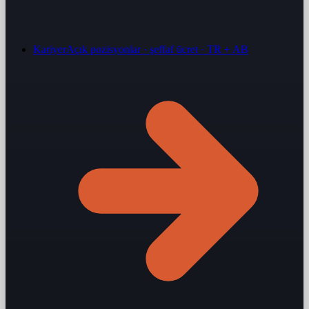
Kariyer
Açık pozisyonlar · şeffaf ücret · TR + AB