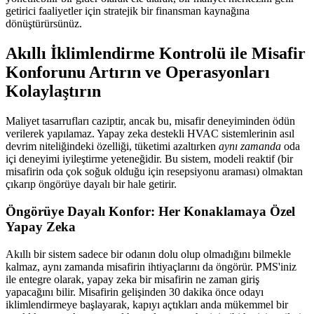
getirici faaliyetler için stratejik bir finansman kaynağına
dönüştürürsünüz.
Akıllı İklimlendirme Kontrolü ile Misafir
Konforunu Artırın ve Operasyonları
Kolaylaştırın
Maliyet tasarrufları caziptir, ancak bu, misafir deneyiminden ödün
verilerek yapılamaz. Yapay zeka destekli HVAC sistemlerinin asıl
devrim niteliğindeki özelliği, tüketimi azaltırken
aynı zamanda
oda
içi deneyimi iyileştirme yeteneğidir. Bu sistem, modeli reaktif (bir
misafirin oda çok soğuk olduğu için resepsiyonu araması) olmaktan
çıkarıp öngörüye dayalı bir hale getirir.
Öngörüye Dayalı Konfor: Her Konaklamaya Özel
Yapay Zeka
Akıllı bir sistem sadece bir odanın dolu olup olmadığını bilmekle
kalmaz, aynı zamanda misafirin ihtiyaçlarını da öngörür. PMS'iniz
ile entegre olarak, yapay zeka bir misafirin ne zaman giriş
yapacağını bilir. Misafirin gelişinden 30 dakika önce odayı
iklimlendirmeye başlayarak, kapıyı açtıkları anda mükemmel bir