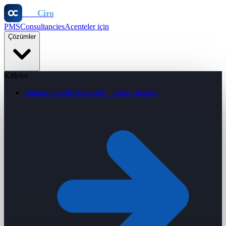
Otel
Ciro
PMS
Consultancies
Acenteler için
Çözümler
Kitleler
Bağımsız oteller
Tek mülk · sahip-yönetici