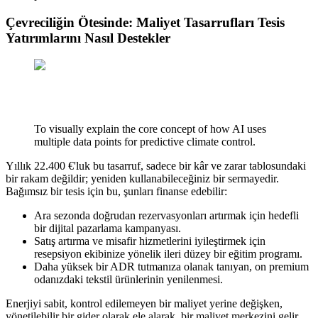
Çevreciliğin Ötesinde: Maliyet Tasarrufları Tesis
Yatırımlarını Nasıl Destekler
To visually explain the core concept of how AI uses
multiple data points for predictive climate control.
Yıllık 22.400 €'luk bu tasarruf, sadece bir kâr ve zarar tablosundaki
bir rakam değildir; yeniden kullanabileceğiniz bir sermayedir.
Bağımsız bir tesis için bu, şunları finanse edebilir:
Ara sezonda doğrudan rezervasyonları artırmak için hedefli
bir dijital pazarlama kampanyası.
Satış artırma ve misafir hizmetlerini iyileştirmek için
resepsiyon ekibinize yönelik ileri düzey bir eğitim programı.
Daha yüksek bir ADR tutmanıza olanak tanıyan, on premium
odanızdaki tekstil ürünlerinin yenilenmesi.
Enerjiyi sabit, kontrol edilemeyen bir maliyet yerine değişken,
yönetilebilir bir gider olarak ele alarak, bir maliyet merkezini gelir