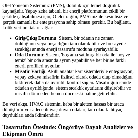
Otel Yönetim Sisteminiz (PMS), doluluk için temel doğruluk
kaynağıdır. Yapay zeka tabanlı bir enerji platformunun etkili bir
şekilde çalışabilmesi için, Otelciro gibi, PMS'iniz ile kesintisiz ve
gerçek zamanlı bir entegrasyona sahip olması gerekir. Bu bağlantı,
kritik veri noktaları sağlar:
Giriş/Çıkış Durumu
: Sistem, bir odanın ne zaman
dolduğunu veya boşaldığını tam olarak bilir ve bu sayede
sıcaklığı anında enerji tasarrufu moduna ayarlayabilir.
Oda Durumu
: Sistem, 'boş ama satılmış' bir oda ile 'boş ve
temiz' bir oda arasında ayrım yapabilir ve her birine farklı
enerji profilleri uygular.
Misafir Varlığı
: Akıllı anahtar kart sistemleriyle entegrasyon,
yapay zekaya misafirin fiziksel olarak odada olup olmadığını
bildirerek daha da ayrıntılı kontrol sağlar. Misafir gün içinde
odadan ayrıldığında, sistem sıcaklık ayarlarını düşürebilir ve
misafir dönmeden hemen önce eski haline getirebilir.
Bu veri akışı, HVAC sistemini kaba bir aletten hassas bir araca
dönüştürür ve sadece ihtiyaç duyan odaları, tam olarak ihtiyaç
duydukları anda iklimlendirir.
Tasarrufun Ötesinde: Öngörüye Dayalı Analizler ve
Ekipman Ömrü