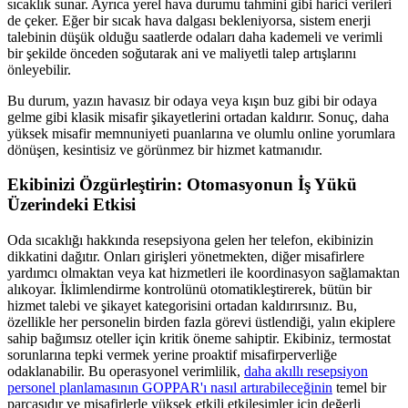
sıcaklık sunar. Ayrıca yerel hava durumu tahmini gibi harici verileri
de çeker. Eğer bir sıcak hava dalgası bekleniyorsa, sistem enerji
talebinin düşük olduğu saatlerde odaları daha kademeli ve verimli
bir şekilde önceden soğutarak ani ve maliyetli talep artışlarını
önleyebilir.
Bu durum, yazın havasız bir odaya veya kışın buz gibi bir odaya
gelme gibi klasik misafir şikayetlerini ortadan kaldırır. Sonuç, daha
yüksek misafir memnuniyeti puanlarına ve olumlu online yorumlara
dönüşen, kesintisiz ve görünmez bir hizmet katmanıdır.
Ekibinizi Özgürleştirin: Otomasyonun İş Yükü
Üzerindeki Etkisi
Oda sıcaklığı hakkında resepsiyona gelen her telefon, ekibinizin
dikkatini dağıtır. Onları girişleri yönetmekten, diğer misafirlere
yardımcı olmaktan veya kat hizmetleri ile koordinasyon sağlamaktan
alıkoyar. İklimlendirme kontrolünü otomatikleştirerek, bütün bir
hizmet talebi ve şikayet kategorisini ortadan kaldırırsınız. Bu,
özellikle her personelin birden fazla görevi üstlendiği, yalın ekiplere
sahip bağımsız oteller için kritik öneme sahiptir. Ekibiniz, termostat
sorunlarına tepki vermek yerine proaktif misafirperverliğe
odaklanabilir. Bu operasyonel verimlilik,
daha akıllı resepsiyon
personel planlamasının GOPPAR'ı nasıl artırabileceğinin
temel bir
parçasıdır ve misafirlerle yüksek etkili etkileşimler için değerli