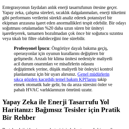
Entegrasyonun faydaları anlık enerji tasarrufunun ötesine geçer.
Yapay zeka, çalışma süreleri, sıcaklık dalgalanmaları, enerji tüketimi
gibi performans verilerini sürekli analiz ederek potansiyel bir
ekipman arızasına işaret eden anormallikleri tespit edebilir. Bir odayı
soğutması ortalamadan %20 daha uzun süren bir üniteyi
işaretleyerek, tamamen bozulmadan çok önce bir soğutucu sızıntısı
veya tıkalı bir filtre olabileceğini öne sürebilir.
Profesyonel İpucu
: Öngörüye dayalı bakıma geçiş,
operasyonlar için oyunun kurallarını değiştiren bir
gelişmedir. Arızalı bir klima ünitesi nedeniyle maliyetli
acil durum onarımları ve misafirlerin odasını
değiştirmek yerine, düşük maliyetli bir önleyici kontrol
planlamanız için bir uyarı alırsınız.
Genel müdürlerin
sıkça gözden kaçırdığı temel bakım KPI'larını
takip
etmek otomatik hale gelir, bu da arıza süresini önler ve
pahalı HVAC varlıklarınızın ömrünü uzatır.
Yapay Zeka ile Enerji Tasarrufu Yol
Haritanız: Bağımsız Tesisler için Pratik
Bir Rehber