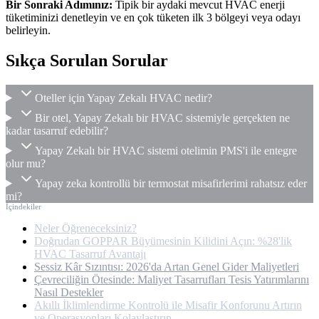
Bir Sonraki Adımınız:
Tipik bir aydaki mevcut HVAC enerji
tüketiminizi denetleyin ve en çok tüketen ilk 3 bölgeyi veya odayı
belirleyin.
Sıkça Sorulan Sorular
Oteller için Yapay Zekalı HVAC nedir?
Bir otel, Yapay Zekalı bir HVAC sistemiyle gerçekten ne
kadar tasarruf edebilir?
Yapay Zekalı bir HVAC sistemi otelimin PMS'i ile entegre
olur mu?
Yapay zeka kontrollü bir termostat misafirlerimi rahatsız eder
mi?
İçindekiler
Neler Öğreneceksiniz?
Doğrudan GOPPAR Büyümesinin Kilidini Açın: %28'lik
HVAC Tasarruf Avantajı
Sessiz Kâr Sızıntısı: 2026'da Artan Genel Gider Maliyetleri
Çevreciliğin Ötesinde: Maliyet Tasarrufları Tesis Yatırımlarını
Nasıl Destekler
Akıllı İklimlendirme Kontrolü ile Misafir Konforunu Artırın
ve Operasyonları Kolaylaştırın