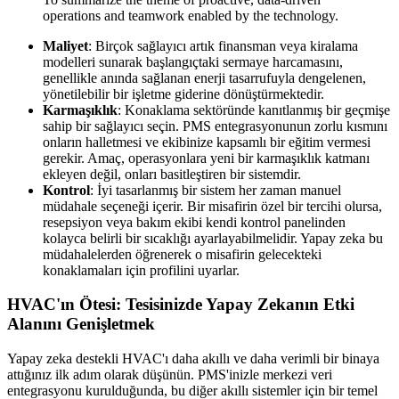
operations and teamwork enabled by the technology.
Maliyet
: Birçok sağlayıcı artık finansman veya kiralama
modelleri sunarak başlangıçtaki sermaye harcamasını,
genellikle anında sağlanan enerji tasarrufuyla dengelenen,
yönetilebilir bir işletme giderine dönüştürmektedir.
Karmaşıklık
: Konaklama sektöründe kanıtlanmış bir geçmişe
sahip bir sağlayıcı seçin. PMS entegrasyonunun zorlu kısmını
onların halletmesi ve ekibinize kapsamlı bir eğitim vermesi
gerekir. Amaç, operasyonlara yeni bir karmaşıklık katmanı
ekleyen değil, onları basitleştiren bir sistemdir.
Kontrol
: İyi tasarlanmış bir sistem her zaman manuel
müdahale seçeneği içerir. Bir misafirin özel bir tercihi olursa,
resepsiyon veya bakım ekibi kendi kontrol panelinden
kolayca belirli bir sıcaklığı ayarlayabilmelidir. Yapay zeka bu
müdahalelerden öğrenerek o misafirin gelecekteki
konaklamaları için profilini uyarlar.
HVAC'ın Ötesi: Tesisinizde Yapay Zekanın Etki
Alanını Genişletmek
Yapay zeka destekli HVAC'ı daha akıllı ve daha verimli bir binaya
attığınız ilk adım olarak düşünün. PMS'inizle merkezi veri
entegrasyonu kurulduğunda, bu diğer akıllı sistemler için bir temel