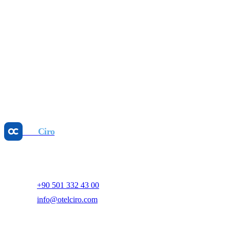
16 Tem 2026
Revenue Management
Fiyat Eşitsizliğini Durdurun: Parite Yönetimi
Kazandırır
25 May 2026
Revenue Management
Dinamik Fiyatlandırma: GOPPAR'ı Artırın, Manuel
İşi Az
25 May 2026
Otel
Ciro
Yapay zeka destekli otel gelir yönetimi ve dijital pazarlama
platformu.
+90 501 332 43 00
info@otelciro.com
Topkapı Mah., Turgut Özal Millet Cd. No:148,
34093 Fatih/İstanbul