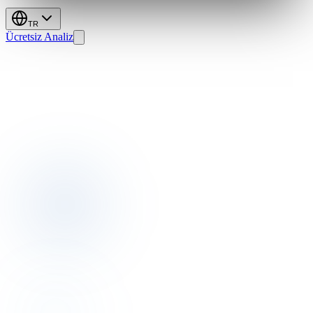
TR
Ücretsiz Analiz
AI
HVAC:
%28
Tasarruf,
Gerçek
GOPPAR
Artışı