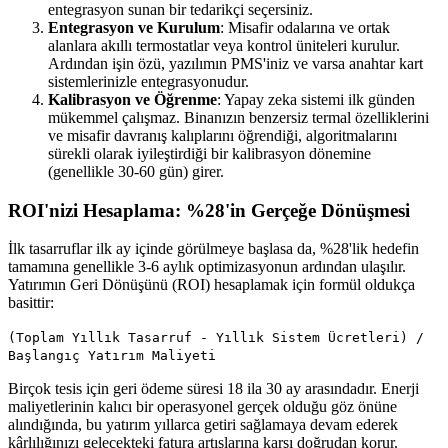
entegrasyon sunan bir tedarikçi seçersiniz.
Entegrasyon ve Kurulum
: Misafir odalarına ve ortak
alanlara akıllı termostatlar veya kontrol üniteleri kurulur.
Ardından işin özü, yazılımın PMS'iniz ve varsa anahtar kart
sistemlerinizle entegrasyonudur.
Kalibrasyon ve Öğrenme
: Yapay zeka sistemi ilk günden
mükemmel çalışmaz. Binanızın benzersiz termal özelliklerini
ve misafir davranış kalıplarını öğrendiği, algoritmalarını
sürekli olarak iyileştirdiği bir kalibrasyon dönemine
(genellikle 30-60 gün) girer.
ROI'nizi Hesaplama: %28'in Gerçeğe Dönüşmesi
İlk tasarruflar ilk ay içinde görülmeye başlasa da, %28'lik hedefin
tamamına genellikle 3-6 aylık optimizasyonun ardından ulaşılır.
Yatırımın Geri Dönüşünü (ROI) hesaplamak için formül oldukça
basittir:
(Toplam Yıllık Tasarruf - Yıllık Sistem Ücretleri) /
Başlangıç Yatırım Maliyeti
Birçok tesis için geri ödeme süresi 18 ila 30 ay arasındadır. Enerji
maliyetlerinin kalıcı bir operasyonel gerçek olduğu göz önüne
alındığında, bu yatırım yıllarca getiri sağlamaya devam ederek
kârlılığınızı gelecekteki fatura artışlarına karşı doğrudan korur.