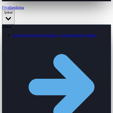
Fiyatlandırma
Şirket
Şirket
Academy
Operatör eğitimleri · doğrulanabilir sertifika