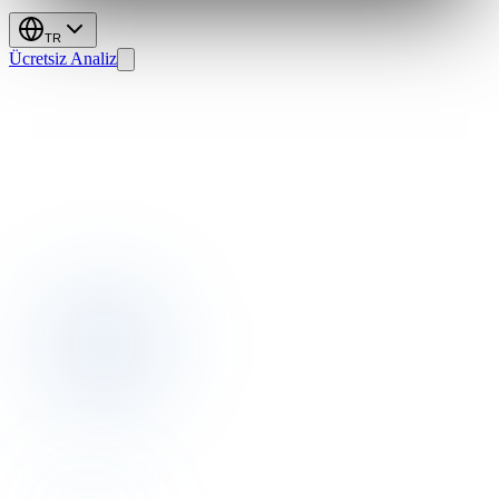
TR
Ücretsiz Analiz
Spa
Paketleri:
22%
ADR
Artışı,
Sadece
Bir
Ek
Değil