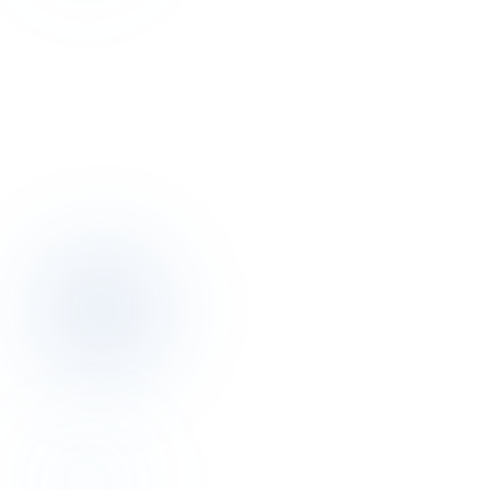
Discovery
Bu yazının yazarıyla 30 dakika
konuşalım.
Discovery görüşmesi ücretsiz. Otelinizin pricing, dağıtım, operasyon
resmini birlikte çıkarırız.
Discovery görüşmesi