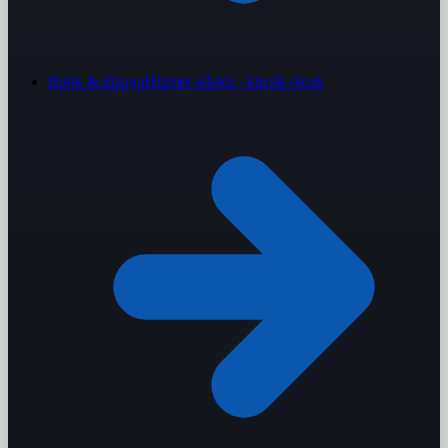
Butik & dizayn
Hizmet odaklı · küçük ölçek