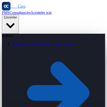
Otel
Ciro
PMS
Consultancies
Acenteler için
Çözümler
Kitleler
Bağımsız oteller
Tek mülk · sahip-yönetici