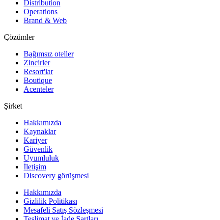
Distribution
Operations
Brand & Web
Çözümler
Bağımsız oteller
Zincirler
Resort'lar
Boutique
Acenteler
Şirket
Hakkımızda
Kaynaklar
Kariyer
Güvenlik
Uyumluluk
İletişim
Discovery görüşmesi
Hakkımızda
Gizlilik Politikası
Mesafeli Satış Sözleşmesi
Teslimat ve İade Şartları