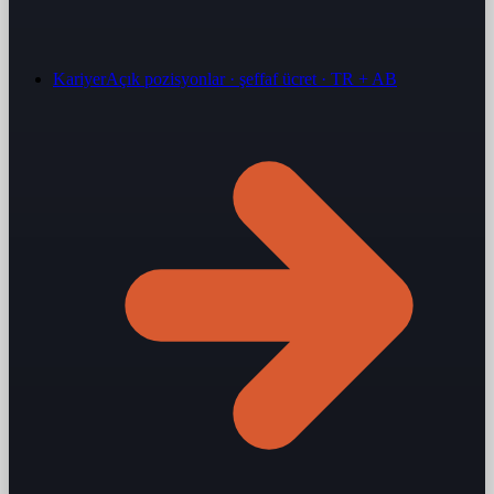
Kariyer
Açık pozisyonlar · şeffaf ücret · TR + AB