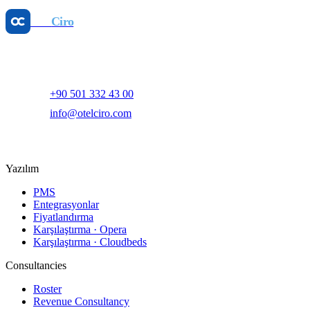
25 May 2026
Otel
Ciro
Yapay zeka destekli otel gelir yönetimi ve dijital pazarlama
platformu.
+90 501 332 43 00
info@otelciro.com
Topkapı Mah., Turgut Özal Millet Cd. No:148,
34093 Fatih/İstanbul
Yazılım
PMS
Entegrasyonlar
Fiyatlandırma
Karşılaştırma · Opera
Karşılaştırma · Cloudbeds
Consultancies
Roster
Revenue Consultancy