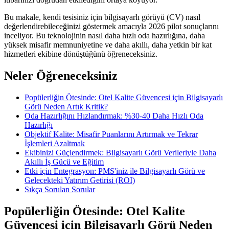
Bu makale, kendi tesisiniz için bilgisayarlı görüyü (CV) nasıl
değerlendirebileceğinizi göstermek amacıyla 2026 pilot sonuçlarını
inceliyor. Bu teknolojinin nasıl daha hızlı oda hazırlığına, daha
yüksek misafir memnuniyetine ve daha akıllı, daha yetkin bir kat
hizmetleri ekibine dönüştüğünü öğreneceksiniz.
Neler Öğreneceksiniz
Popülerliğin Ötesinde: Otel Kalite Güvencesi için Bilgisayarlı
Görü Neden Artık Kritik?
Oda Hazırlığını Hızlandırmak: %30-40 Daha Hızlı Oda
Hazırlığı
Objektif Kalite: Misafir Puanlarını Artırmak ve Tekrar
İşlemleri Azaltmak
Ekibinizi Güçlendirmek: Bilgisayarlı Görü Verileriyle Daha
Akıllı İş Gücü ve Eğitim
Etki için Entegrasyon: PMS'iniz ile Bilgisayarlı Görü ve
Gelecekteki Yatırım Getirisi (ROI)
Sıkça Sorulan Sorular
Popülerliğin Ötesinde: Otel Kalite
Güvencesi için Bilgisayarlı Görü Neden