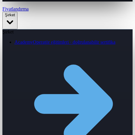
Fiyatlandırma
Şirket
Şirket
Academy
Operatör eğitimleri · doğrulanabilir sertifika