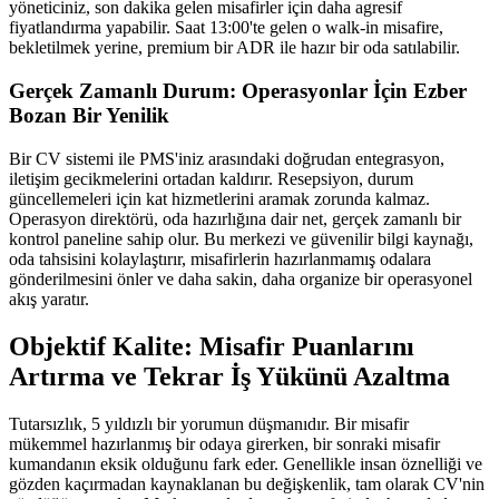
yöneticiniz, son dakika gelen misafirler için daha agresif
fiyatlandırma yapabilir. Saat 13:00'te gelen o walk-in misafire,
bekletilmek yerine, premium bir ADR ile hazır bir oda satılabilir.
Gerçek Zamanlı Durum: Operasyonlar İçin Ezber
Bozan Bir Yenilik
Bir CV sistemi ile PMS'iniz arasındaki doğrudan entegrasyon,
iletişim gecikmelerini ortadan kaldırır. Resepsiyon, durum
güncellemeleri için kat hizmetlerini aramak zorunda kalmaz.
Operasyon direktörü, oda hazırlığına dair net, gerçek zamanlı bir
kontrol paneline sahip olur. Bu merkezi ve güvenilir bilgi kaynağı,
oda tahsisini kolaylaştırır, misafirlerin hazırlanmamış odalara
gönderilmesini önler ve daha sakin, daha organize bir operasyonel
akış yaratır.
Objektif Kalite: Misafir Puanlarını
Artırma ve Tekrar İş Yükünü Azaltma
Tutarsızlık, 5 yıldızlı bir yorumun düşmanıdır. Bir misafir
mükemmel hazırlanmış bir odaya girerken, bir sonraki misafir
kumandanın eksik olduğunu fark eder. Genellikle insan öznelliği ve
gözden kaçırmadan kaynaklanan bu değişkenlik, tam olarak CV'nin