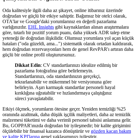
Oda kalitesiyle ilgili daha az şikayet, online itibarınız üzerinde
doğrudan ve güçlü bir etkiye sahiptir. Bağımsız bir otelci olarak,
OTA'lar ve Google'daki yorumlarınız en değerli pazarlama
varlığınızdır.
EHL Insights
gibi kaynaklardan alınan araştırmalara
göre, tutarlı bir pozitif yorum puanı, daha yüksek ADR talep etme
yeteneği ile doğrudan ilişkilidir. Olumsuz yorumlara yol açan küçük
hataları ("oda güzeldi, ama...") sistematik olarak ortadan kaldırarak,
hem doğrudan rezervasyonları hem de genel RevPAR'ı artıran daha
güçlü bir online profil oluşturursunuz.
Dikkat Edin
: CV standartlarınızı idealize edilmiş bir
pazarlama fotoğrafına göre belirlemeyin.
Standartlarınızı, oda standardınızın gerçekçi,
tekrarlanabilir ve mükemmel bir versiyonuna göre
belirleyin. Aşırı karmaşık standartlar personeli hayal
kırıklığına uğratabilir ve hızlandırmaya çalıştığınız
süreci yavaşlatabilir.
Etkiyi ölçmek, yorumların ötesine geçer. Yeniden temizliği %25
oranında azaltmak, daha düşük işçilik maliyetleri, daha az temizlik
malzemesi tüketimi ve daha verimli personel tahsisi anlamına gelir.
Bu, GOPPAR'ınızda doğrudan bir iyileşmedir; bir kalite girişimini
ölçülebilir bir finansal kazanca dönüştürür ve
gözden kaçan bakım
ve kalite KPI'larına
genel yaklaşımınızı iyileştirir.