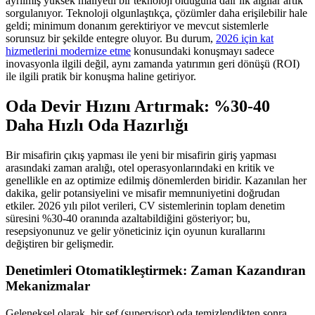
ayrılmış yüksek maliyetli bir teknoloji olduğuna dair ilk algılar artık
sorgulanıyor. Teknoloji olgunlaştıkça, çözümler daha erişilebilir hale
geldi; minimum donanım gerektiriyor ve mevcut sistemlerle
sorunsuz bir şekilde entegre oluyor. Bu durum,
2026 için kat
hizmetlerini modernize etme
konusundaki konuşmayı sadece
inovasyonla ilgili değil, aynı zamanda yatırımın geri dönüşü (ROI)
ile ilgili pratik bir konuşma haline getiriyor.
Oda Devir Hızını Artırmak: %30-40
Daha Hızlı Oda Hazırlığı
Bir misafirin çıkış yapması ile yeni bir misafirin giriş yapması
arasındaki zaman aralığı, otel operasyonlarındaki en kritik ve
genellikle en az optimize edilmiş dönemlerden biridir. Kazanılan her
dakika, gelir potansiyelini ve misafir memnuniyetini doğrudan
etkiler. 2026 yılı pilot verileri, CV sistemlerinin toplam denetim
süresini %30-40 oranında azaltabildiğini gösteriyor; bu,
resepsiyonunuz ve gelir yöneticiniz için oyunun kurallarını
değiştiren bir gelişmedir.
Denetimleri Otomatikleştirmek: Zaman Kazandıran
Mekanizmalar
Geleneksel olarak, bir şef (supervisor) oda temizlendikten sonra