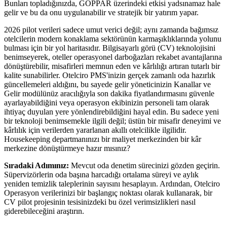
Bunları topladığınızda, GOPPAR üzerindeki etkisi yadsınamaz hale
gelir ve bu da onu uygulanabilir ve stratejik bir yatırım yapar.
2026 pilot verileri sadece umut verici değil; aynı zamanda bağımsız
otelcilerin modern konaklama sektörünün karmaşıklıklarında yolunu
bulması için bir yol haritasıdır. Bilgisayarlı görü (CV) teknolojisini
benimseyerek, oteller operasyonel darboğazları rekabet avantajlarına
dönüştürebilir, misafirleri memnun eden ve kârlılığı artıran tutarlı bir
kalite sunabilirler. Otelciro PMS'inizin gerçek zamanlı oda hazırlık
güncellemeleri aldığını, bu sayede gelir yöneticinizin Kanallar ve
Gelir modülünüz aracılığıyla son dakika fiyatlandırmasını güvenle
ayarlayabildiğini veya operasyon ekibinizin personeli tam olarak
ihtiyaç duyulan yere yönlendirebildiğini hayal edin. Bu sadece yeni
bir teknoloji benimsemekle ilgili değil; üstün bir misafir deneyimi ve
kârlılık için verilerden yararlanan akıllı otelcilikle ilgilidir.
Housekeeping departmanınızı bir maliyet merkezinden bir kâr
merkezine dönüştürmeye hazır mısınız?
Sıradaki Adımınız:
Mevcut oda denetim sürecinizi gözden geçirin.
Süpervizörlerin oda başına harcadığı ortalama süreyi ve aylık
yeniden temizlik taleplerinin sayısını hesaplayın. Ardından, Otelciro
Operasyon verilerinizi bir başlangıç noktası olarak kullanarak, bir
CV pilot projesinin tesisinizdeki bu özel verimsizlikleri nasıl
giderebileceğini araştırın.