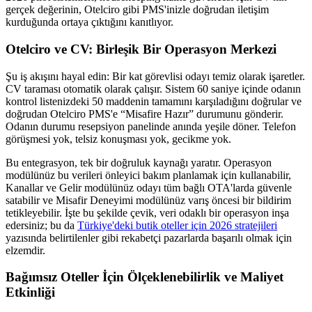
gerçek değerinin, Otelciro gibi PMS'inizle doğrudan iletişim
kurduğunda ortaya çıktığını kanıtlıyor.
Otelciro ve CV: Birleşik Bir Operasyon Merkezi
Şu iş akışını hayal edin: Bir kat görevlisi odayı temiz olarak işaretler.
CV taraması otomatik olarak çalışır. Sistem 60 saniye içinde odanın
kontrol listenizdeki 50 maddenin tamamını karşıladığını doğrular ve
doğrudan Otelciro PMS'e “Misafire Hazır” durumunu gönderir.
Odanın durumu resepsiyon panelinde anında yeşile döner. Telefon
görüşmesi yok, telsiz konuşması yok, gecikme yok.
Bu entegrasyon, tek bir doğruluk kaynağı yaratır. Operasyon
modülünüz bu verileri önleyici bakım planlamak için kullanabilir,
Kanallar ve Gelir modülünüz odayı tüm bağlı OTA'larda güvenle
satabilir ve Misafir Deneyimi modülünüz varış öncesi bir bildirim
tetikleyebilir. İşte bu şekilde çevik, veri odaklı bir operasyon inşa
edersiniz; bu da
Türkiye'deki butik oteller için 2026 stratejileri
yazısında belirtilenler gibi rekabetçi pazarlarda başarılı olmak için
elzemdir.
Bağımsız Oteller İçin Ölçeklenebilirlik ve Maliyet
Etkinliği