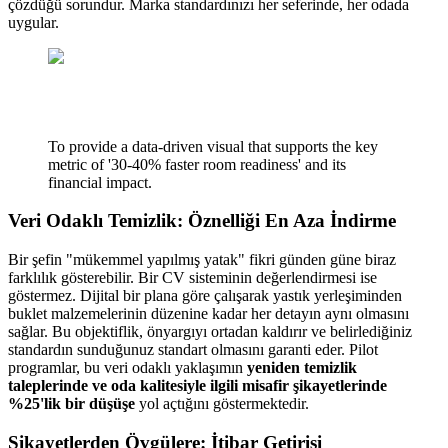
çözdüğü sorundur. Marka standardınızı her seferinde, her odada
uygular.
To provide a data-driven visual that supports the key
metric of '30-40% faster room readiness' and its
financial impact.
Veri Odaklı Temizlik: Öznelliği En Aza İndirme
Bir şefin "mükemmel yapılmış yatak" fikri günden güne biraz
farklılık gösterebilir. Bir CV sisteminin değerlendirmesi ise
göstermez. Dijital bir plana göre çalışarak yastık yerleşiminden
buklet malzemelerinin düzenine kadar her detayın aynı olmasını
sağlar. Bu objektiflik, önyargıyı ortadan kaldırır ve belirlediğiniz
standardın sunduğunuz standart olmasını garanti eder. Pilot
programlar, bu veri odaklı yaklaşımın
yeniden temizlik
taleplerinde ve oda kalitesiyle ilgili misafir şikayetlerinde
%25'lik bir düşüşe
yol açtığını göstermektedir.
Şikayetlerden Övgülere: İtibar Getirisi