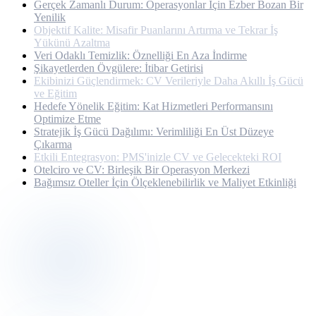
Gerçek Zamanlı Durum: Operasyonlar İçin Ezber Bozan Bir
Yenilik
Objektif Kalite: Misafir Puanlarını Artırma ve Tekrar İş
Yükünü Azaltma
Veri Odaklı Temizlik: Öznelliği En Aza İndirme
Şikayetlerden Övgülere: İtibar Getirisi
Ekibinizi Güçlendirmek: CV Verileriyle Daha Akıllı İş Gücü
ve Eğitim
Hedefe Yönelik Eğitim: Kat Hizmetleri Performansını
Optimize Etme
Stratejik İş Gücü Dağılımı: Verimliliği En Üst Düzeye
Çıkarma
Etkili Entegrasyon: PMS'inizle CV ve Gelecekteki ROI
Otelciro ve CV: Birleşik Bir Operasyon Merkezi
Bağımsız Oteller İçin Ölçeklenebilirlik ve Maliyet Etkinliği