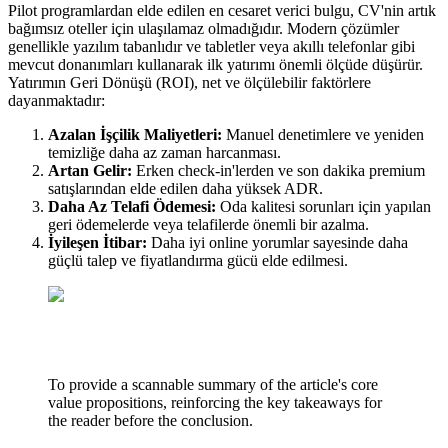
Pilot programlardan elde edilen en cesaret verici bulgu, CV'nin artık
bağımsız oteller için ulaşılamaz olmadığıdır. Modern çözümler
genellikle yazılım tabanlıdır ve tabletler veya akıllı telefonlar gibi
mevcut donanımları kullanarak ilk yatırımı önemli ölçüde düşürür.
Yatırımın Geri Dönüşü (ROI), net ve ölçülebilir faktörlere
dayanmaktadır:
Azalan İşçilik Maliyetleri:
Manuel denetimlere ve yeniden
temizliğe daha az zaman harcanması.
Artan Gelir:
Erken check-in'lerden ve son dakika premium
satışlarından elde edilen daha yüksek ADR.
Daha Az Telafi Ödemesi:
Oda kalitesi sorunları için yapılan
geri ödemelerde veya telafilerde önemli bir azalma.
İyileşen İtibar:
Daha iyi online yorumlar sayesinde daha
güçlü talep ve fiyatlandırma gücü elde edilmesi.
To provide a scannable summary of the article's core
value propositions, reinforcing the key takeaways for
the reader before the conclusion.