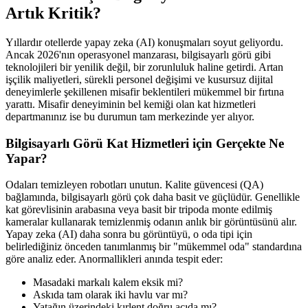
Artık Kritik?
Yıllardır otellerde yapay zeka (AI) konuşmaları soyut geliyordu.
Ancak 2026'nın operasyonel manzarası, bilgisayarlı görü gibi
teknolojileri bir yenilik değil, bir zorunluluk haline getirdi. Artan
işçilik maliyetleri, sürekli personel değişimi ve kusursuz dijital
deneyimlerle şekillenen misafir beklentileri mükemmel bir fırtına
yarattı. Misafir deneyiminin bel kemiği olan kat hizmetleri
departmanınız ise bu durumun tam merkezinde yer alıyor.
Bilgisayarlı Görü Kat Hizmetleri için Gerçekte Ne
Yapar?
Odaları temizleyen robotları unutun. Kalite güvencesi (QA)
bağlamında, bilgisayarlı görü çok daha basit ve güçlüdür. Genellikle
kat görevlisinin arabasına veya basit bir tripoda monte edilmiş
kameralar kullanarak temizlenmiş odanın anlık bir görüntüsünü alır.
Yapay zeka (AI) daha sonra bu görüntüyü, o oda tipi için
belirlediğiniz önceden tanımlanmış bir "mükemmel oda" standardına
göre analiz eder. Anormallikleri anında tespit eder:
Masadaki markalı kalem eksik mi?
Askıda tam olarak iki havlu var mı?
Yatağın üzerindeki kırlent doğru açıda mı?