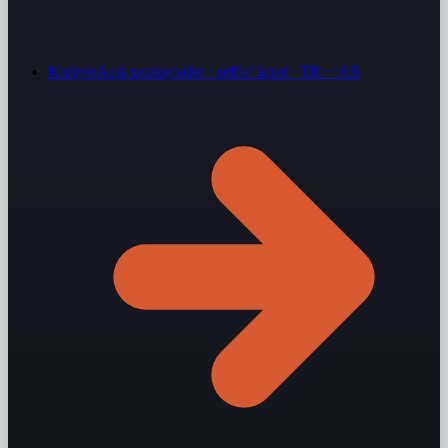
Kariyer
Açık pozisyonlar · şeffaf ücret · TR + AB