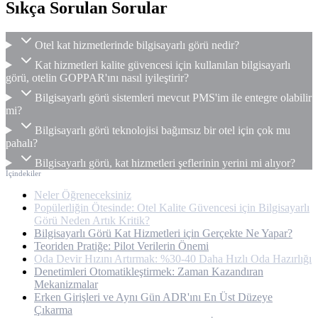
Sıkça Sorulan Sorular
Otel kat hizmetlerinde bilgisayarlı görü nedir?
Kat hizmetleri kalite güvencesi için kullanılan bilgisayarlı
görü, otelin GOPPAR'ını nasıl iyileştirir?
Bilgisayarlı görü sistemleri mevcut PMS'im ile entegre olabilir
mi?
Bilgisayarlı görü teknolojisi bağımsız bir otel için çok mu
pahalı?
Bilgisayarlı görü, kat hizmetleri şeflerinin yerini mi alıyor?
İçindekiler
Neler Öğreneceksiniz
Popülerliğin Ötesinde: Otel Kalite Güvencesi için Bilgisayarlı
Görü Neden Artık Kritik?
Bilgisayarlı Görü Kat Hizmetleri için Gerçekte Ne Yapar?
Teoriden Pratiğe: Pilot Verilerin Önemi
Oda Devir Hızını Artırmak: %30-40 Daha Hızlı Oda Hazırlığı
Denetimleri Otomatikleştirmek: Zaman Kazandıran
Mekanizmalar
Erken Girişleri ve Aynı Gün ADR'ını En Üst Düzeye
Çıkarma