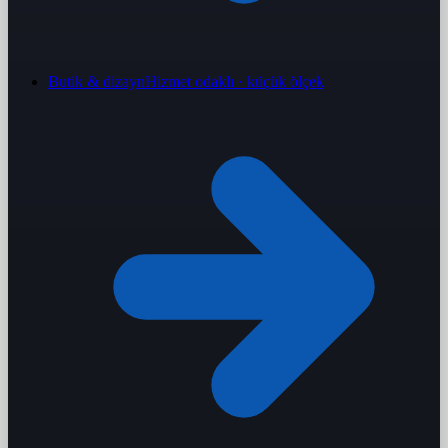
Butik & dizayn
Hizmet odaklı · küçük ölçek