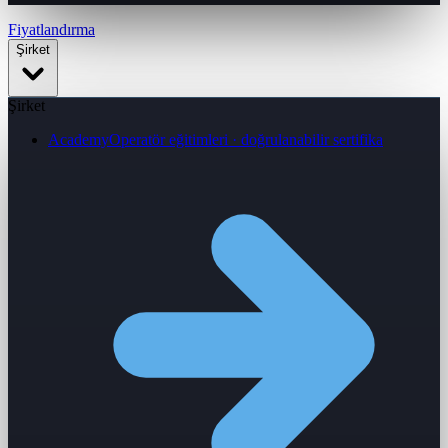
Fiyatlandırma
Şirket
Şirket
Academy
Operatör eğitimleri · doğrulanabilir sertifika