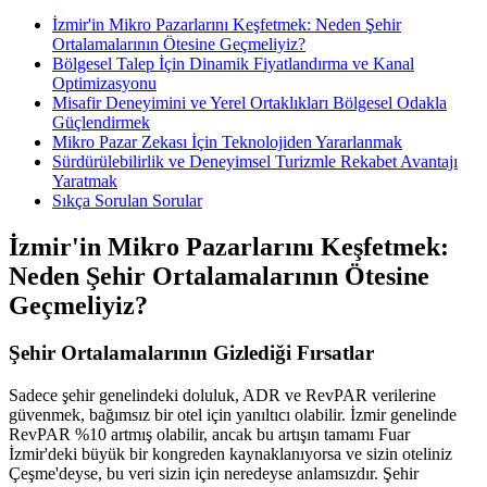
İzmir'in Mikro Pazarlarını Keşfetmek: Neden Şehir
Ortalamalarının Ötesine Geçmeliyiz?
Bölgesel Talep İçin Dinamik Fiyatlandırma ve Kanal
Optimizasyonu
Misafir Deneyimini ve Yerel Ortaklıkları Bölgesel Odakla
Güçlendirmek
Mikro Pazar Zekası İçin Teknolojiden Yararlanmak
Sürdürülebilirlik ve Deneyimsel Turizmle Rekabet Avantajı
Yaratmak
Sıkça Sorulan Sorular
İzmir'in Mikro Pazarlarını Keşfetmek:
Neden Şehir Ortalamalarının Ötesine
Geçmeliyiz?
Şehir Ortalamalarının Gizlediği Fırsatlar
Sadece şehir genelindeki doluluk, ADR ve RevPAR verilerine
güvenmek, bağımsız bir otel için yanıltıcı olabilir. İzmir genelinde
RevPAR %10 artmış olabilir, ancak bu artışın tamamı Fuar
İzmir'deki büyük bir kongreden kaynaklanıyorsa ve sizin oteliniz
Çeşme'deyse, bu veri sizin için neredeyse anlamsızdır. Şehir