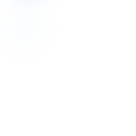
Revenue Management
Kâr Odaklı: 2026 Otel Gelir Yönetimi Rehberi
16 Tem 2026
Revenue Management
Fiyat Eşitsizliğini Durdurun: Parite Yönetimi
Kazandırır
25 May 2026