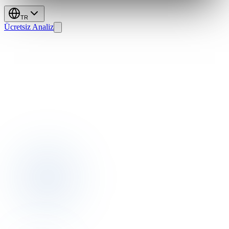
TR
Ücretsiz Analiz
İzmir
2026:
Hiper-Lokal
Gelir
Bölgeleriyle
Fırsatları
Yakalayın