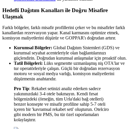
Hedefli Dağıtım Kanalları ile Doğru Misafire
Ulaşmak
Farklı bölgeler, farklı misafir profillerini çeker ve bu misafirler farklı
kanallardan rezervasyon yapar. Kanal karmasını optimize etmek,
komisyon maliyetlerini düşürür ve GOPPAR'ı doğrudan artırır.
Kurumsal Bölgeler:
Global Dağıtım Sistemleri (GDS) ve
kurumsal seyahat acenteleriyle olan bağlantılarınızı
güçlendirin. Doğrudan kurumsal anlaşmalar için proaktif olun.
Tatil Bölgeleri:
Lüks segmentte uzmanlaşmış niş OTA'lar ve
tur operatörleriyle çalışın. Güçlü bir doğrudan rezervasyon
motoru ve sosyal medya varlığı, komisyon maliyetlerini
düşürmenin anahtarıdır.
Pro Tip
: Rekabet setinizi analiz ederken sadece
yakınınızdaki 3-4 otele bakmayın. Kendi fırsat
bölgenizdeki (örneğin, tüm Urla'daki bağ otelleri)
benzer konsepte ve misafir profiline sahip 5-7 oteli
içeren bir 'kavramsal rekabet seti' oluşturun. Otelciro
gibi modern bir PMS, bu tür özel raporlamaları
kolaylaştırır.