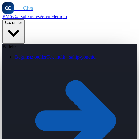
Otel
Ciro
PMS
Consultancies
Acenteler için
Çözümler
Kitleler
Bağımsız oteller
Tek mülk · sahip-yönetici