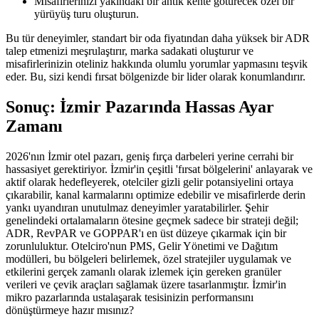
Misafirlerinizi yakındaki bir antik kente götürecek özel bir
yürüyüş turu oluşturun.
Bu tür deneyimler, standart bir oda fiyatından daha yüksek bir ADR
talep etmenizi meşrulaştırır, marka sadakati oluşturur ve
misafirlerinizin oteliniz hakkında olumlu yorumlar yapmasını teşvik
eder. Bu, sizi kendi fırsat bölgenizde bir lider olarak konumlandırır.
Sonuç: İzmir Pazarında Hassas Ayar
Zamanı
2026'nın İzmir otel pazarı, geniş fırça darbeleri yerine cerrahi bir
hassasiyet gerektiriyor. İzmir'in çeşitli 'fırsat bölgelerini' anlayarak ve
aktif olarak hedefleyerek, otelciler gizli gelir potansiyelini ortaya
çıkarabilir, kanal karmalarını optimize edebilir ve misafirlerde derin
yankı uyandıran unutulmaz deneyimler yaratabilirler. Şehir
genelindeki ortalamaların ötesine geçmek sadece bir strateji değil;
ADR, RevPAR ve GOPPAR'ı en üst düzeye çıkarmak için bir
zorunluluktur. Otelciro'nun PMS, Gelir Yönetimi ve Dağıtım
modülleri, bu bölgeleri belirlemek, özel stratejiler uygulamak ve
etkilerini gerçek zamanlı olarak izlemek için gereken granüler
verileri ve çevik araçları sağlamak üzere tasarlanmıştır. İzmir'in
mikro pazarlarında ustalaşarak tesisinizin performansını
dönüştürmeye hazır mısınız?