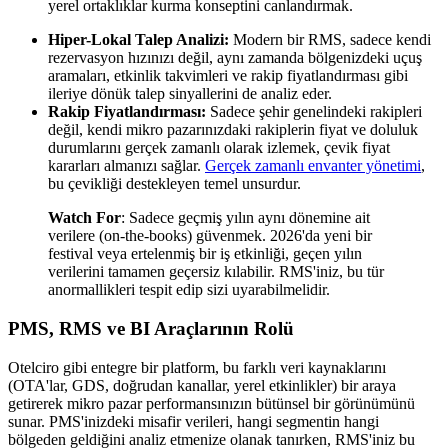
yerel ortaklıklar kurma konseptini canlandırmak.
Hiper-Lokal Talep Analizi:
Modern bir RMS, sadece kendi
rezervasyon hızınızı değil, aynı zamanda bölgenizdeki uçuş
aramaları, etkinlik takvimleri ve rakip fiyatlandırması gibi
ileriye dönük talep sinyallerini de analiz eder.
Rakip Fiyatlandırması:
Sadece şehir genelindeki rakipleri
değil, kendi mikro pazarınızdaki rakiplerin fiyat ve doluluk
durumlarını gerçek zamanlı olarak izlemek, çevik fiyat
kararları almanızı sağlar.
Gerçek zamanlı envanter yönetimi
,
bu çevikliği destekleyen temel unsurdur.
Watch For
: Sadece geçmiş yılın aynı dönemine ait
verilere (on-the-books) güvenmek. 2026'da yeni bir
festival veya ertelenmiş bir iş etkinliği, geçen yılın
verilerini tamamen geçersiz kılabilir. RMS'iniz, bu tür
anormallikleri tespit edip sizi uyarabilmelidir.
PMS, RMS ve BI Araçlarının Rolü
Otelciro gibi entegre bir platform, bu farklı veri kaynaklarını
(OTA'lar, GDS, doğrudan kanallar, yerel etkinlikler) bir araya
getirerek mikro pazar performansınızın bütünsel bir görünümünü
sunar. PMS'inizdeki misafir verileri, hangi segmentin hangi
bölgeden geldiğini analiz etmenize olanak tanırken, RMS'iniz bu