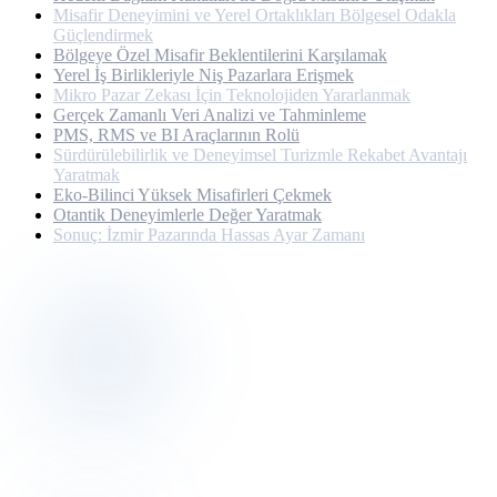
Misafir Deneyimini ve Yerel Ortaklıkları Bölgesel Odakla
Güçlendirmek
Bölgeye Özel Misafir Beklentilerini Karşılamak
Yerel İş Birlikleriyle Niş Pazarlara Erişmek
Mikro Pazar Zekası İçin Teknolojiden Yararlanmak
Gerçek Zamanlı Veri Analizi ve Tahminleme
PMS, RMS ve BI Araçlarının Rolü
Sürdürülebilirlik ve Deneyimsel Turizmle Rekabet Avantajı
Yaratmak
Eko-Bilinci Yüksek Misafirleri Çekmek
Otantik Deneyimlerle Değer Yaratmak
Sonuç: İzmir Pazarında Hassas Ayar Zamanı