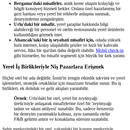
Bergama'daki misafirler,
antik kente ulaşım kolaylığı ve
bilgili konsiyerj hizmeti bekler. Onlara özel hazırlanmış bir
gezi haritası veya yerel bir rehberle anlaşma sunmak,
deneyimlerini zenginleştirir.
Urla'daki bir misafir,
yerel şaraplar hakkında bilgi
alabileceği bir personel ve otelin restoranında yerel ürünlerin
kullanıldığını görmek ister.
Alsancak'taki bir iş seyahati misafiri için,
odada yüksek
hızlı internet, kolay ulaşılabilir prizler ve hızlı bir kahvaltı
servisi, lüks bir spa'dan daha değerli olabilir.
Mobil check-in
gibi hizmetler, bu misafir segmenti için büyük bir fark yaratır.
Yerel İş Birlikleriyle Niş Pazarlara Erişmek
Hiçbir otel bir ada değildir. İzmir'in zengin etkinlik takvimi ve yerel
işletmeleri, stratejik ortaklıklar için muazzam fırsatlar sunar. Bu iş
birlikleri, ek doluluk ve gelir akışları yaratabilir.
Örnek
: Urla'daki bir otel, yerel bir zeytinyağı
üreticisiyle anlaşarak misafirlerine özel bir 'zeytinyağı
tadım ve sıkım atölyesi' sunabilir. Bu, sadece benzersiz
bir deneyim yaratmakla kalmaz, aynı zamanda otelin
F&B gelirini artırır ve konaklama süresini uzatabilir.
Şehir merkezindeki bir otel, yakındaki bir kongre merkeziyle