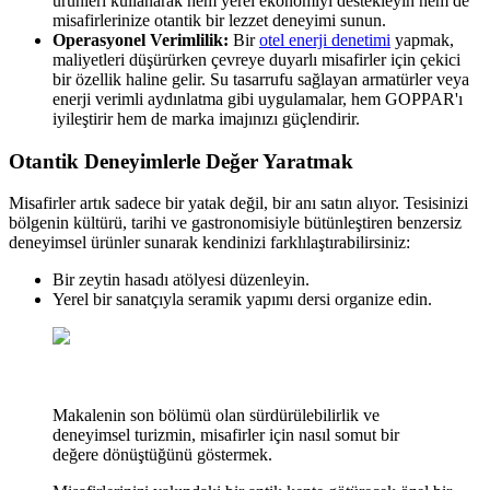
ürünleri kullanarak hem yerel ekonomiyi destekleyin hem de
misafirlerinize otantik bir lezzet deneyimi sunun.
Operasyonel Verimlilik:
Bir
otel enerji denetimi
yapmak,
maliyetleri düşürürken çevreye duyarlı misafirler için çekici
bir özellik haline gelir. Su tasarrufu sağlayan armatürler veya
enerji verimli aydınlatma gibi uygulamalar, hem GOPPAR'ı
iyileştirir hem de marka imajınızı güçlendirir.
Otantik Deneyimlerle Değer Yaratmak
Misafirler artık sadece bir yatak değil, bir anı satın alıyor. Tesisinizi
bölgenin kültürü, tarihi ve gastronomisiyle bütünleştiren benzersiz
deneyimsel ürünler sunarak kendinizi farklılaştırabilirsiniz:
Bir zeytin hasadı atölyesi düzenleyin.
Yerel bir sanatçıyla seramik yapımı dersi organize edin.
Makalenin son bölümü olan sürdürülebilirlik ve
deneyimsel turizmin, misafirler için nasıl somut bir
değere dönüştüğünü göstermek.