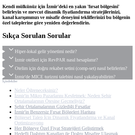
Kendi mülkünüz için İzmir'deki en yakın 'fırsat bölgesini'
belirleyin ve mevcut dinamik fiyatlandırma stratejilerinizi,
kanal karışımınızı ve misafir deneyimi tekliflerinizi bu bölgenin
özel taleplerine göre yeniden değerlendirin.
Sıkça Sorulan Sorular
Hiper-lokal gelir yönetimi nedir?
İzmir otelleri için RevPAR nasıl hesaplanır?
Otelim için doğru rekabet setini (comp-set) nasıl belirlerim?
İzmir'de MICE turizmi talebini nasıl yakalayabilirim?
İçindekiler
Neler Öğreneceksiniz?
İzmir'in Mikro Pazarlarını Keşfetmek: Neden Şehir
Ortalamalarının Ötesine Geçmeliyiz?
Şehir Ortalamalarının Gizlediği Fırsatlar
İzmir'in Benzersiz Fırsat Bölgeleri Haritası
Bölgesel Talep İçin Dinamik Fiyatlandırma ve Kanal
Optimizasyonu
Her Bölgeye Özel Fiyat Stratejileri Geliştirmek
Hedefli Dağıtım Kanalları ile Doğru Misafire Ulaşmak