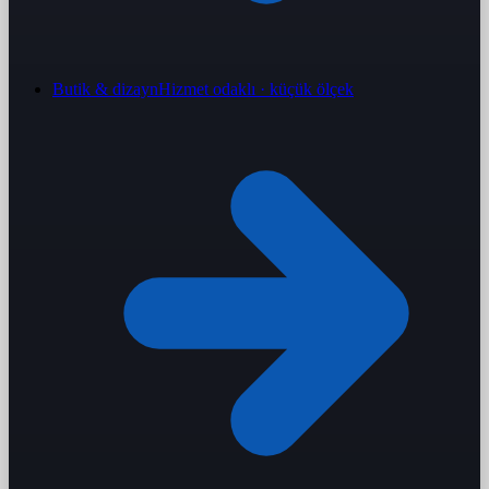
Butik & dizayn
Hizmet odaklı · küçük ölçek