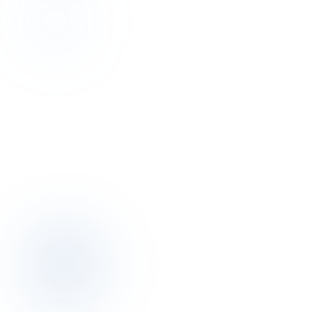
Discovery
Bu yazının yazarıyla 30 dakika
konuşalım.
Discovery görüşmesi ücretsiz. Otelinizin pricing, dağıtım, operasyon
resmini birlikte çıkarırız.
Discovery görüşmesi