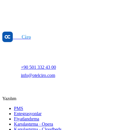
Revenue Management
Dinamik Fiyatlandırma: GOPPAR'ı Artırın, Manuel
İşi Az
25 May 2026
Otel
Ciro
Yapay zeka destekli otel gelir yönetimi ve dijital pazarlama
platformu.
+90 501 332 43 00
info@otelciro.com
Topkapı Mah., Turgut Özal Millet Cd. No:148,
34093 Fatih/İstanbul
Yazılım
PMS
Entegrasyonlar
Fiyatlandırma
Karşılaştırma · Opera
Karşılaştırma · Cloudbeds