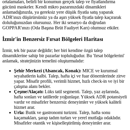
ortalamaları, belirli bir konumun gerçek talep ve fiyatlandırma
gücünü maskeler. Kendi mikro pazarınızdaki dinamikleri
anlamadığınızda, ya gereksiz yere düşük fiyatla satış yaparak
ADR'ınızı düşürürsünüz ya da aşırı yüksek fiyatla talep kaçırarak
doluluğunuzdan olursunuz. Her iki senaryo da doğrudan
GOPPAR'ınızı (Oda Başına Brüt Faaliyet Karı) olumsuz etkiler.
İzmir'in Benzersiz Fırsat Bölgeleri Haritası
İzmir, tek bir pazar değildir; her biri kendine özgü talep
dinamiklerine sahip bir pazarlar topluluğudur. Bu 'fırsat bölgelerini'
anlamak, stratejinizin temelini oluşturmalıdır:
Şehir Merkezi (Alsancak, Konak):
MICE ve kurumsal
seyahatlerin kalbi. Talep, hafta içi ve fuar dönemlerinde zirve
yapar. Misafir profili, verimli hizmet, hızlı check-in ve iyi bir
çalışma alanı bekler.
Çeşme/Alaçatı:
Lüks tatil segmenti. Talep, yaz aylarında,
hafta sonları ve tatillerde yoğunlaşır. Yüksek ADR potansiyeli
vardır ve misafirler benzersiz deneyimler ve yüksek kaliteli
hizmet arar.
Urla:
Butik ve gastronomi turizmi. Talep, hafta sonu
kaçamakları, şarap tadım turları ve yerel mutfağa odaklıdır.
Misafirler otantik ve kişiselleştirilmiş deneyimler arar.