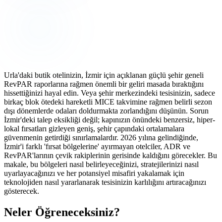
Urla'daki butik otelinizin, İzmir için açıklanan güçlü şehir geneli
RevPAR raporlarına rağmen önemli bir geliri masada bıraktığını
hissettiğinizi hayal edin. Veya şehir merkezindeki tesisinizin, sadece
birkaç blok ötedeki hareketli MICE takvimine rağmen belirli sezon
dışı dönemlerde odaları doldurmakta zorlandığını düşünün. Sorun
İzmir'deki talep eksikliği değil; kapınızın önündeki benzersiz, hiper-
lokal fırsatları gizleyen geniş, şehir çapındaki ortalamalara
güvenmenin getirdiği sınırlamalardır. 2026 yılına gelindiğinde,
İzmir'i farklı 'fırsat bölgelerine' ayırmayan otelciler, ADR ve
RevPAR'larının çevik rakiplerinin gerisinde kaldığını görecekler. Bu
makale, bu bölgeleri nasıl belirleyeceğinizi, stratejilerinizi nasıl
uyarlayacağınızı ve her potansiyel misafiri yakalamak için
teknolojiden nasıl yararlanarak tesisinizin karlılığını artıracağınızı
gösterecek.
Neler Öğreneceksiniz?