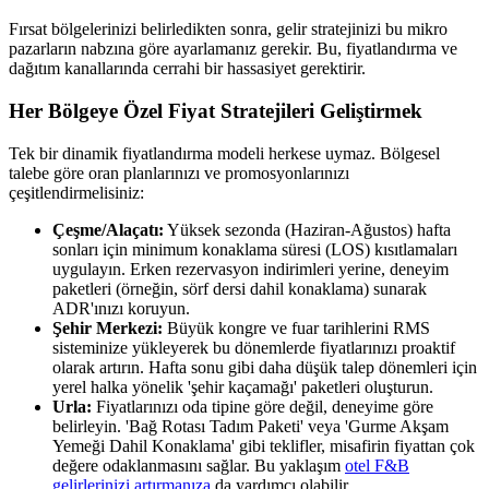
Fırsat bölgelerinizi belirledikten sonra, gelir stratejinizi bu mikro
pazarların nabzına göre ayarlamanız gerekir. Bu, fiyatlandırma ve
dağıtım kanallarında cerrahi bir hassasiyet gerektirir.
Her Bölgeye Özel Fiyat Stratejileri Geliştirmek
Tek bir dinamik fiyatlandırma modeli herkese uymaz. Bölgesel
talebe göre oran planlarınızı ve promosyonlarınızı
çeşitlendirmelisiniz:
Çeşme/Alaçatı:
Yüksek sezonda (Haziran-Ağustos) hafta
sonları için minimum konaklama süresi (LOS) kısıtlamaları
uygulayın. Erken rezervasyon indirimleri yerine, deneyim
paketleri (örneğin, sörf dersi dahil konaklama) sunarak
ADR'ınızı koruyun.
Şehir Merkezi:
Büyük kongre ve fuar tarihlerini RMS
sisteminize yükleyerek bu dönemlerde fiyatlarınızı proaktif
olarak artırın. Hafta sonu gibi daha düşük talep dönemleri için
yerel halka yönelik 'şehir kaçamağı' paketleri oluşturun.
Urla:
Fiyatlarınızı oda tipine göre değil, deneyime göre
belirleyin. 'Bağ Rotası Tadım Paketi' veya 'Gurme Akşam
Yemeği Dahil Konaklama' gibi teklifler, misafirin fiyattan çok
değere odaklanmasını sağlar. Bu yaklaşım
otel F&B
gelirlerinizi artırmanıza
da yardımcı olabilir.