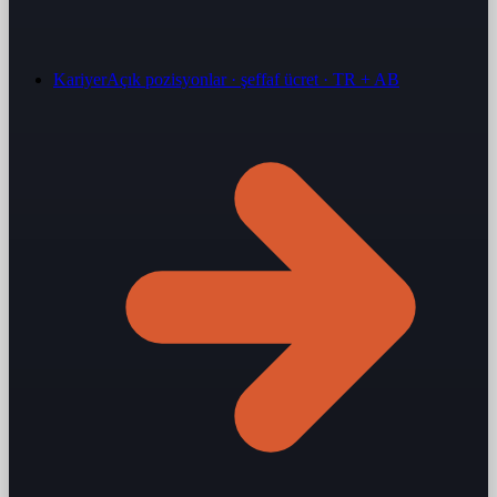
Kariyer
Açık pozisyonlar · şeffaf ücret · TR + AB