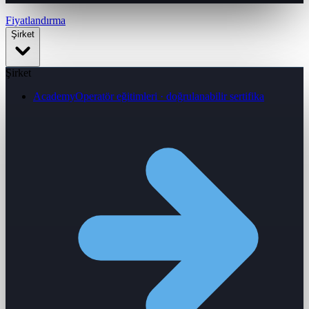
Fiyatlandırma
Şirket
Şirket
Academy
Operatör eğitimleri · doğrulanabilir sertifika