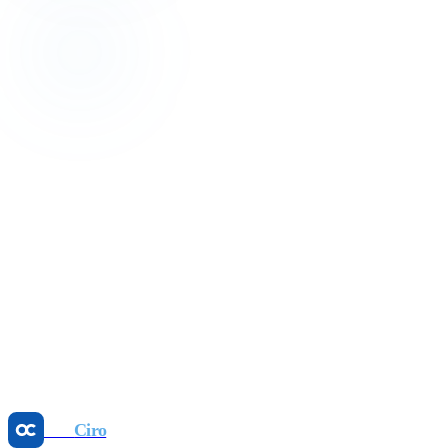
İletişime geçin
24 saat içinde dönüş yaparız.
Adınız
E-posta
Telefon (opsiyonel)
Otel adı
Oda sayısı
Notunuz (opsiyonel)
Görüşme talep edin
Otel
Ciro