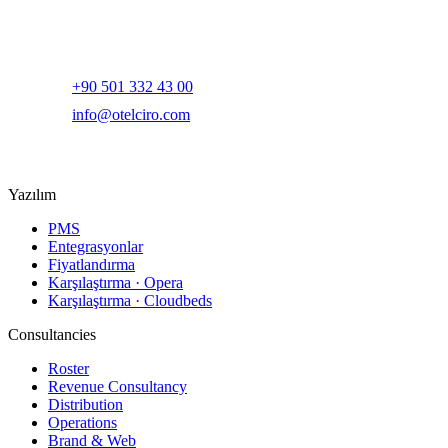
Yapay zeka destekli otel gelir yönetimi ve dijital pazarlama
platformu.
+90 501 332 43 00
info@otelciro.com
Topkapı Mah., Turgut Özal Millet Cd. No:148,
34093 Fatih/İstanbul
Yazılım
PMS
Entegrasyonlar
Fiyatlandırma
Karşılaştırma · Opera
Karşılaştırma · Cloudbeds
Consultancies
Roster
Revenue Consultancy
Distribution
Operations
Brand & Web