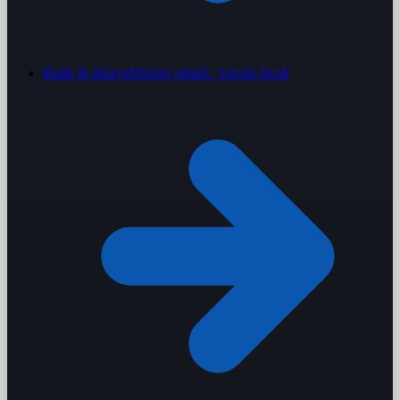
Butik & dizayn
Hizmet odaklı · küçük ölçek