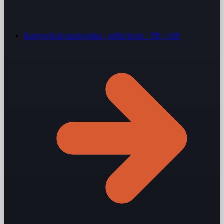
Kariyer
Açık pozisyonlar · şeffaf ücret · TR + AB