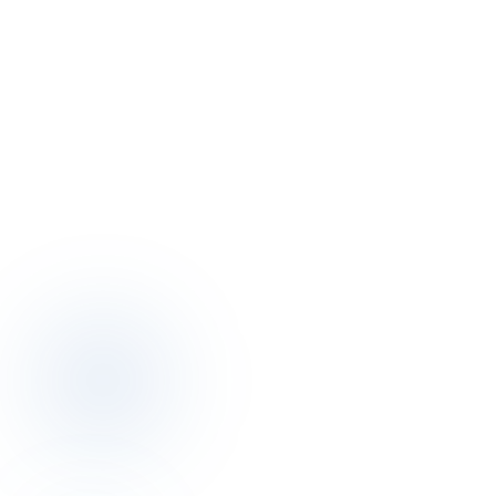
E-posta
info@otelciro.com
WhatsApp
+90 501 332 43 00
Çalışma saatleri
Pzt – Cum · 09:00 – 18:00
Ofis
Topkapı Mah., Turgut Özal Millet Cd. No:148, 34093 Fatih/İstanbul
Topkapı · Fatih · İstanbul, Türkiye
Haritada aç
→
Sosyal
LinkedIn
↗
Instagram
↗
Twitter
↗