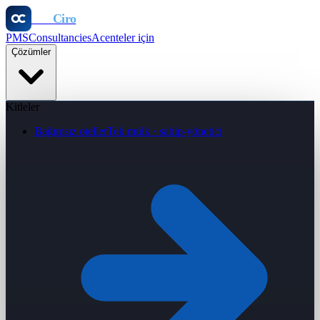
Otel
Ciro
PMS
Consultancies
Acenteler için
Çözümler
Kitleler
Bağımsız oteller
Tek mülk · sahip-yönetici