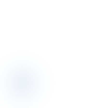
E-posta
info@otelciro.com
WhatsApp
+90 501 332 43 00
Çalışma saatleri
Pzt – Cum · 09:00 – 18:00
Ofis
Topkapı Mah., Turgut Özal Millet Cd. No:148, 34093 Fatih/İstanbul
Topkapı · Fatih · İstanbul, Türkiye
Haritada aç
→
Sosyal
LinkedIn
↗
Instagram
↗
Twitter
↗