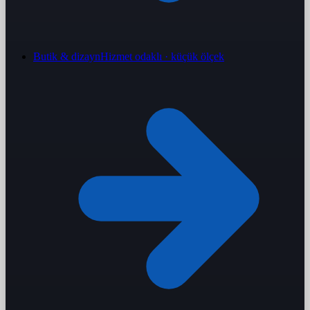
Butik & dizayn
Hizmet odaklı · küçük ölçek