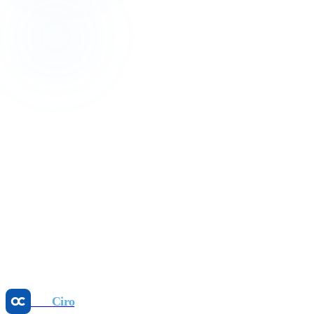
İletişime geçin
24 saat içinde dönüş yaparız.
Adınız
E-posta
Telefon (opsiyonel)
Otel adı
Oda sayısı
Notunuz (opsiyonel)
Görüşme talep edin
Otel
Ciro