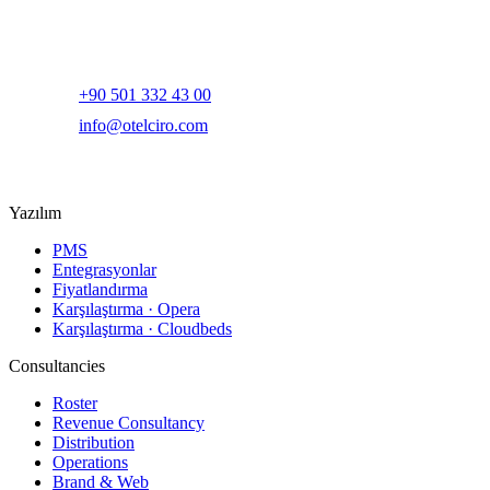
Yapay zeka destekli otel gelir yönetimi ve dijital pazarlama
platformu.
+90 501 332 43 00
info@otelciro.com
Topkapı Mah., Turgut Özal Millet Cd. No:148,
34093 Fatih/İstanbul
Yazılım
PMS
Entegrasyonlar
Fiyatlandırma
Karşılaştırma · Opera
Karşılaştırma · Cloudbeds
Consultancies
Roster
Revenue Consultancy
Distribution
Operations
Brand & Web