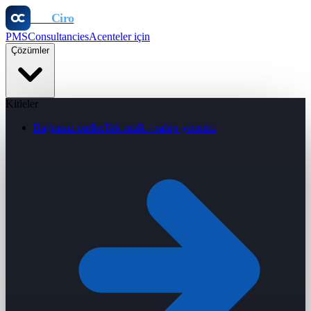
Otel
Ciro
PMS
Consultancies
Acenteler için
Çözümler
Kitleler
Bağımsız oteller
Tek mülk · sahip-yönetici