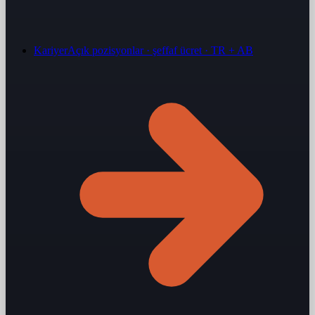
Kariyer
Açık pozisyonlar · şeffaf ücret · TR + AB